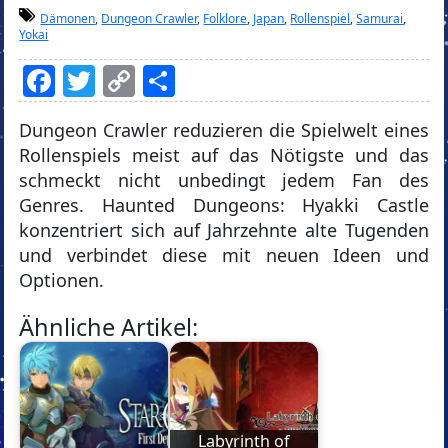
Dämonen
,
Dungeon Crawler
,
Folklore
,
Japan
,
Rollenspiel
,
Samurai
,
Yokai
Facebook
Twitter
Copy
Teilen
Link
Dungeon Crawler reduzieren die Spielwelt eines
Rollenspiels meist auf das Nötigste und das
schmeckt nicht unbedingt jedem Fan des
Genres. Haunted Dungeons: Hyakki Castle
konzentriert sich auf Jahrzehnte alte Tugenden
und verbindet diese mit neuen Ideen und
Optionen.
Ähnliche Artikel:
Labyrinth of