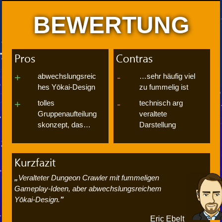
BEWERTUNG
Pros
Contras
abwechslungsreic
…sehr häufig viel
hes Yōkai-Design
zu fummelig ist
tolles
technisch arg
Gruppenaufteilung
veraltete
skonzept, das…
Darstellung
Kurzfazit
Veralteter Dungeon Crawler mit fummeligen
Gameplay-Ideen, aber abwechslungsreichem
Yōkai-Design.
Eric Ebelt