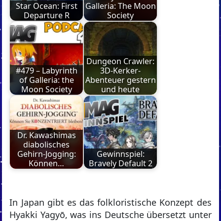
Star Ocean: First
Galleria: The Moon
Departure R
Society
Dungeon Crawler:
#479 – Labyrinth
3D-Kerker-
of Galleria: the
Abenteuer gestern
Moon Society
und heute
Dr. Kawashimas
diabolisches
Gehirn-Jogging:
Gewinnspiel:
Können…
Bravely Default 2
In Japan gibt es das folkloristische Konzept des
Hyakki Yagyō, was ins Deutsche übersetzt unter