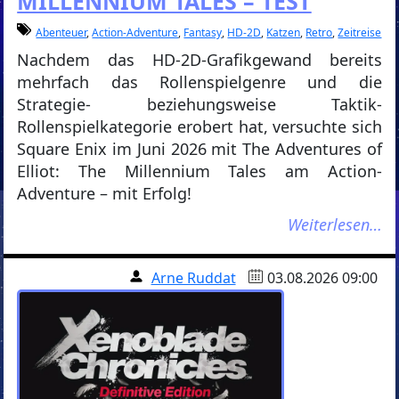
MILLENNIUM TALES – TEST
Abenteuer
,
Action-Adventure
,
Fantasy
,
HD-2D
,
Katzen
,
Retro
,
Zeitreise
Nachdem das HD-2D-Grafikgewand bereits
mehrfach das Rollenspielgenre und die
Strategie- beziehungsweise Taktik-
Rollenspielkategorie erobert hat, versuchte sich
Square Enix im Juni 2026 mit The Adventures of
Elliot: The Millennium Tales am Action-
Adventure – mit Erfolg!
Weiterlesen…
Arne Ruddat
03.08.2026 09:00