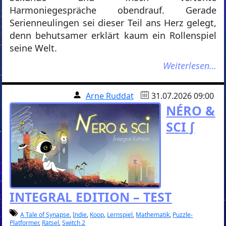
Harmoniegespräche obendrauf. Gerade
Serienneulingen sei dieser Teil ans Herz gelegt,
denn behutsamer erklärt kaum ein Rollenspiel
seine Welt.
Weiterlesen…
Arne Ruddat
31.07.2026 09:00
NÉRO &
SCI ∫
INTEGRAL EDITION – TEST
A Tale of Synapse
,
Indie
,
Koop
,
Lernspiel
,
Mathematik
,
Puzzle-
Platformer
,
Rätsel
,
Switch 2