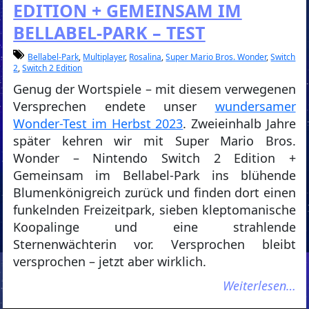
EDITION + GEMEINSAM IM
BELLABEL-PARK – TEST
Bellabel-Park
,
Multiplayer
,
Rosalina
,
Super Mario Bros. Wonder
,
Switch
2
,
Switch 2 Edition
Genug der Wortspiele – mit diesem verwegenen
Versprechen endete unser
wundersamer
Wonder-Test im Herbst 2023
. Zweieinhalb Jahre
später kehren wir mit Super Mario Bros.
Wonder – Nintendo Switch 2 Edition +
Gemeinsam im Bellabel-Park ins blühende
Blumenkönigreich zurück und finden dort einen
funkelnden Freizeitpark, sieben kleptomanische
Koopalinge und eine strahlende
Sternenwächterin vor. Versprochen bleibt
versprochen – jetzt aber wirklich.
Weiterlesen…