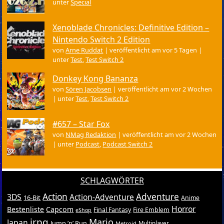
unter
Special
Xenoblade Chronicles: Definitive Edition –
Nintendo Switch 2 Edition
von
Arne Ruddat
|
veröffentlicht am vor 5 Tagen
|
unter
Test
,
Test Switch 2
Donkey Kong Bananza
von
Sören Jacobsen
|
veröffentlicht am vor 2 Wochen
|
unter
Test
,
Test Switch 2
#657 – Star Fox
von
NMag Redaktion
|
veröffentlicht am vor 2 Wochen
|
unter
Podcast
,
Podcast Switch 2
SCHLAGWÖRTER
Action
Adventure
3DS
Action-Adventure
16-Bit
Anime
Horror
Bestenliste
Capcom
Final Fantasy
Fire Emblem
eShop
jrpg
Mario
Japan
Jump ’n’ Run
Metroid
Multiplayer