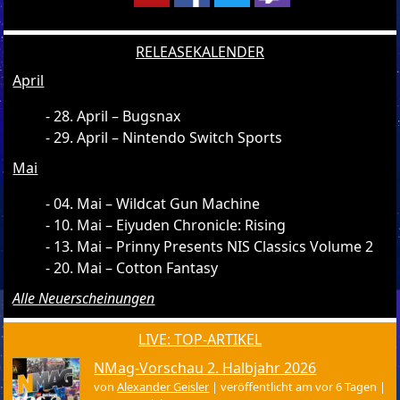
RELEASEKALENDER
April
28. April – Bugsnax
29. April – Nintendo Switch Sports
Mai
04. Mai – Wildcat Gun Machine
10. Mai – Eiyuden Chronicle: Rising
13. Mai – Prinny Presents NIS Classics Volume 2
20. Mai – Cotton Fantasy
Alle Neuerscheinungen
LIVE: TOP-ARTIKEL
NMag-Vorschau 2. Halbjahr 2026
von
Alexander Geisler
|
veröffentlicht am vor 6 Tagen
|