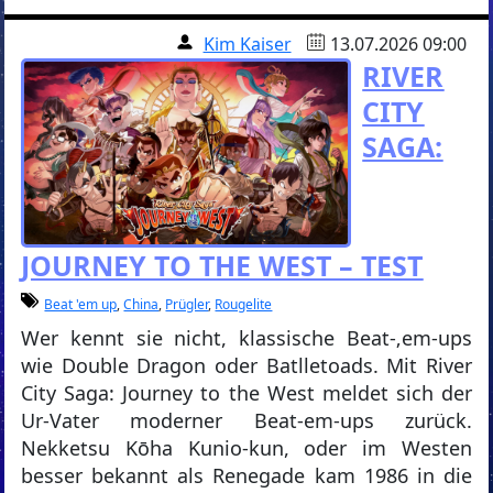
Kim Kaiser
13.07.2026 09:00
RIVER
CITY
SAGA:
JOURNEY TO THE WEST – TEST
Beat 'em up
,
China
,
Prügler
,
Rougelite
Wer kennt sie nicht, klassische Beat-‚em-ups
wie Double Dragon oder Batlletoads. Mit River
City Saga: Journey to the West meldet sich der
Ur-Vater moderner Beat-em-ups zurück.
Nekketsu Kōha Kunio-kun, oder im Westen
besser bekannt als Renegade kam 1986 in die