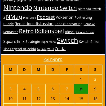
Nintendo
Nintendo Switch
Nintendo Switch
NMag
Podcast
Pokémon
Portierung
2
Pixel-Look
Redaktionsdiskussion
Puzzle
Redaktionsvoting
Remake
Retro
Rollenspiel
Rätsel
Remaster
Science-Fiction
Switch
Square Enix
Switch 2
Strategie
Test
Super Mario
Zelda
The Legend of Zelda
Topliste
Wii U
KALENDER
M
D
M
D
F
S
S
1
2
3
4
5
6
7
8
9
10
11
12
13
14
15
16