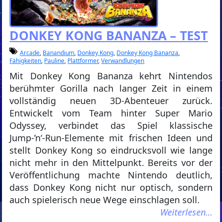
DONKEY KONG BANANZA – TEST
Arcade
,
Banandium
,
Donkey Kong
,
Donkey Kong Bananza
,
Fähigkeiten
,
Pauline
,
Plattformer
,
Verwandlungen
Mit Donkey Kong Bananza kehrt Nintendos
berühmter Gorilla nach langer Zeit in einem
vollständig neuen 3D-Abenteuer zurück.
Entwickelt vom Team hinter Super Mario
Odyssey, verbindet das Spiel klassische
Jump-’n‘-Run-Elemente mit frischen Ideen und
stellt Donkey Kong so eindrucksvoll wie lange
nicht mehr in den Mittelpunkt. Bereits vor der
Veröffentlichung machte Nintendo deutlich,
dass Donkey Kong nicht nur optisch, sondern
auch spielerisch neue Wege einschlagen soll.
Weiterlesen…