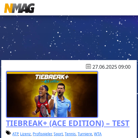
27.06.2025 09:00
TIEBREAK+ (ACE EDITION) – TEST
ATP
,
Lizenz
,
Profispieler
,
Sport
,
Tennis
,
Turniere
,
WTA