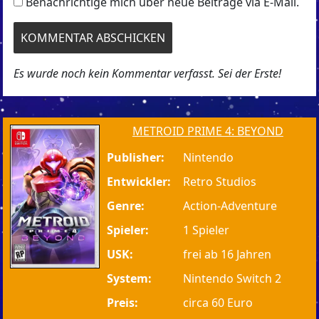
Benachrichtige mich über neue Beiträge via E-Mail.
Es wurde noch kein Kommentar verfasst. Sei der Erste!
METROID PRIME 4: BEYOND
Publisher:
Nintendo
Entwickler:
Retro Studios
Genre:
Action-Adventure
Spieler:
1 Spieler
USK:
frei ab 16 Jahren
System:
Nintendo Switch 2
Preis:
circa 60 Euro