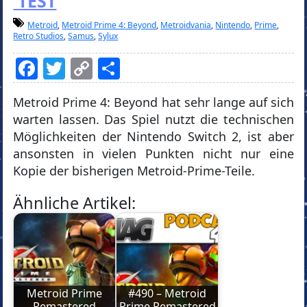
TEST
Metroid
,
Metroid Prime 4: Beyond
,
Metroidvania
,
Nintendo
,
Prime
,
Retro Studios
,
Samus
,
Sylux
Facebook
Twitter
Copy
Teilen
Link
Metroid Prime 4: Beyond hat sehr lange auf sich
warten lassen. Das Spiel nutzt die technischen
Möglichkeiten der Nintendo Switch 2, ist aber
ansonsten in vielen Punkten nicht nur eine
Kopie der bisherigen Metroid-Prime-Teile.
Ähnliche Artikel:
Metroid Prime
#490 – Metroid
Remastered
Prime Remastered