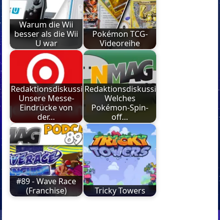
Warum die Wii
besser als die Wii
Pokémon TCG-
U war
Videoreihe
Redaktionsdiskussion:
Redaktionsdiskussion:
Unsere Messe-
Welches
Eindrücke von
Pokémon-Spin-
der…
off…
#89 - Wave Race
(Franchise)
Tricky Towers