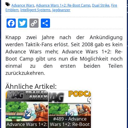
Advance Wars
,
Advance Wars 1+2: Re-Boot Camp
,
Dual Strike
,
Fire
Emblem
,
Intelligent Systems
,
Jagdpanzer
Facebook
Twitter
Copy
Teilen
Link
Knapp zwei Jahre nach der Ankündigung
werden Taktik-Fans erlöst. Seit 2008 gab es kein
Advance Wars mehr, Advance Wars 1+2: Re-
Boot Camp gibt uns nun die Möglichkeit noch
einmal zu den ersten beiden Teilen
zurückzukehren.
Ähnliche Artikel:
#489 – Advance
Advance Wars 1+2:
Wars 1+2: Re-Boot