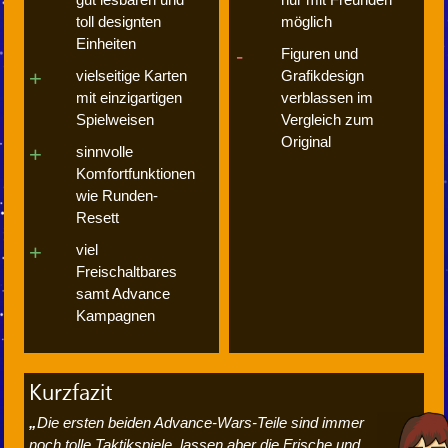
toll designten
möglich
Einheiten
Figuren und
vielseitige Karten
Grafikdesign
mit einzigartigen
verblassen im
Spielweisen
Vergleich zum
Original
sinnvolle
Komfortfunktionen
wie Runden-
Resett
viel
Freischaltbares
samt Advance
Kampagnen
Kurzfazit
Die ersten beiden Advance-Wars-Teile sind immer
noch tolle Taktikspiele, lassen aber die Frische und