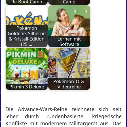
Re-Boot Camp
Camp
Pokémon
Goldene, Silberne
& Kristall-Edition
Lernen mit
(25.…
Software
Pokémon TCG-
Pikmin 3 Deluxe
Videoreihe
Die Advance-Wars-Reihe zeichnete sich seit
jeher durch rundenbasierte, kriegerische
Konflikte mit modernem Militärgerät aus. Das