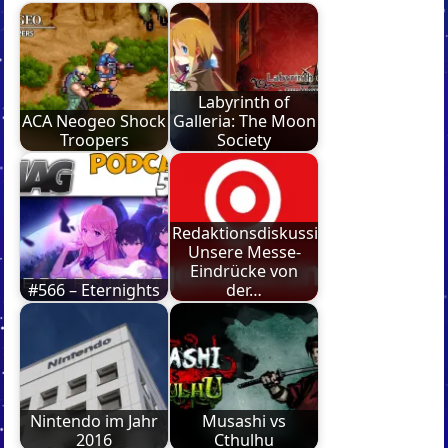
Labyrinth of
ACA Neogeo Shock
Galleria: The Moon
Troopers
Society
Redaktionsdiskussion:
Unsere Messe-
Eindrücke von
#566 – Eternights
der…
Nintendo im Jahr
Musashi vs
2016
Cthulhu