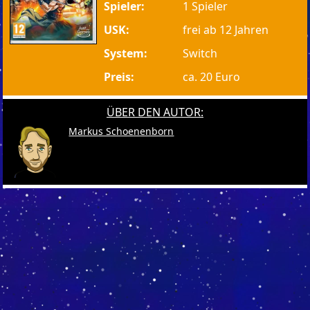
Spieler:
1 Spieler
USK:
frei ab 12 Jahren
System:
Switch
Preis:
ca. 20 Euro
ÜBER DEN AUTOR:
Markus Schoenenborn