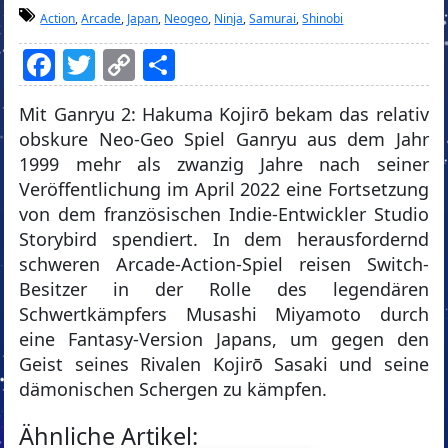
Action
,
Arcade
,
Japan
,
Neogeo
,
Ninja
,
Samurai
,
Shinobi
Facebook
Twitter
Copy
Teilen
Link
Mit Ganryu 2: Hakuma Kojirō bekam das relativ
obskure Neo-Geo Spiel Ganryu aus dem Jahr
1999 mehr als zwanzig Jahre nach seiner
Veröffentlichung im April 2022 eine Fortsetzung
von dem französischen Indie-Entwickler Studio
Storybird spendiert. In dem herausfordernd
schweren Arcade-Action-Spiel reisen Switch-
Besitzer in der Rolle des legendären
Schwertkämpfers Musashi Miyamoto durch
eine Fantasy-Version Japans, um gegen den
Geist seines Rivalen Kojirō Sasaki und seine
dämonischen Schergen zu kämpfen.
Ähnliche Artikel: