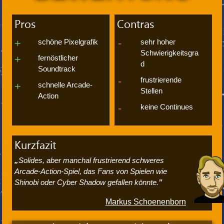
Pros
Contras
schöne Pixelgrafik
sehr hoher
Schwierigkeitsgra
fernöstlicher
d
Soundtrack
frustrierende
schnelle Arcade-
Stellen
Action
keine Continues
Kurzfazit
Solides, aber manchal frustrierend schweres
Arcade-Action-Spiel, das Fans von Spielen wie
Shinobi oder Cyber Shadow gefallen könnte.
Markus Schoenenborn