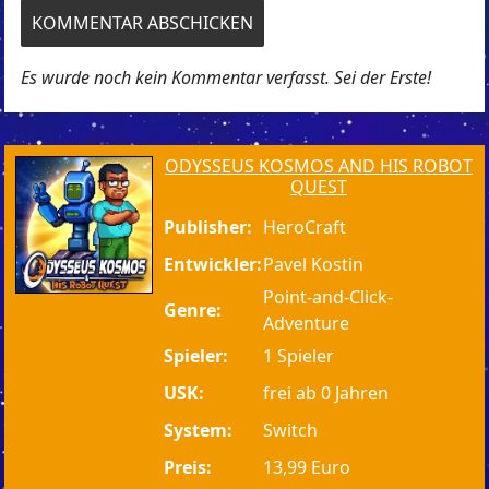
Es wurde noch kein Kommentar verfasst. Sei der Erste!
ODYSSEUS KOSMOS AND HIS ROBOT
QUEST
Publisher:
HeroCraft
Entwickler:
Pavel Kostin
Point-and-Click-
Genre:
Adventure
Spieler:
1 Spieler
USK:
frei ab 0 Jahren
System:
Switch
Preis:
13,99 Euro