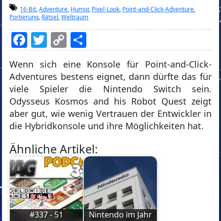
16-Bit
,
Adventure
,
Humor
,
Pixel-Look
,
Point-and-Click-Adventure
,
Portierung
,
Rätsel
,
Weltraum
Facebook
Twitter
Copy
Teilen
Link
Wenn sich eine Konsole für Point-and-Click-
Adventures bestens eignet, dann dürfte das für
viele Spieler die Nintendo Switch sein.
Odysseus Kosmos and his Robot Quest zeigt
aber gut, wie wenig Vertrauen der Entwickler in
die Hybridkonsole und ihre Möglichkeiten hat.
Ähnliche Artikel:
#337 - 51
Nintendo im Jahr