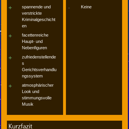
spannende und
Keine
verstrickte
Kriminalgeschicht
en
facettenreiche
Haupt- und
Nebenfiguren
zufriedenstellende
s
Gerichtsverhandlu
ngssystem
atmosphärischer
Look und
stimmungsvolle
Musik
Kurzfazit