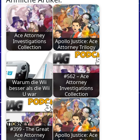
Ace Attorney
Investigations
Apollo Justice: Ace
Collection
Attorney Trilogy
#562 – Ace
Warum die Wii
Attorney
besser als die Wii
Investigations
U war
Collection
#399 - The Great
Ace Attorney
Apollo Justice: Ace