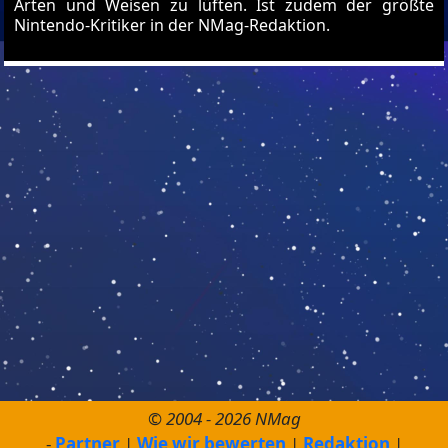
Arten und Weisen zu lüften. Ist zudem der größte
Nintendo-Kritiker in der NMag-Redaktion.
© 2004 - 2026 NMag
Partner
Wie wir bewerten
Redaktion