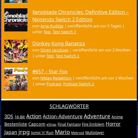
Xenoblade Chronicles: Definitive Edition –
Nintendo Switch 2 Edition
von
Arne Ruddat
|
veröffentlicht am vor 5 Tagen
|
unter
Test
,
Test Switch 2
Donkey Kong Bananza
von
Sören Jacobsen
|
veröffentlicht am vor 2 Wochen
|
unter
Test
,
Test Switch 2
#657 – Star Fox
von
NMag Redaktion
|
veröffentlicht am vor 2 Wochen
|
unter
Podcast
,
Podcast Switch 2
SCHLAGWÖRTER
Action
Adventure
3DS
Action-Adventure
16-Bit
Anime
Horror
Bestenliste
Capcom
Final Fantasy
Fire Emblem
eShop
jrpg
Mario
Japan
Jump ’n’ Run
Metroid
Multiplayer