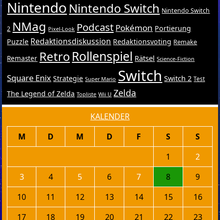
Nintendo
Nintendo Switch
Nintendo Switch
NMag
Podcast
Pokémon
Portierung
2
Pixel-Look
Redaktionsdiskussion
Puzzle
Redaktionsvoting
Remake
Retro
Rollenspiel
Rätsel
Remaster
Science-Fiction
Switch
Square Enix
Switch 2
Strategie
Test
Super Mario
Zelda
The Legend of Zelda
Topliste
Wii U
KALENDER
M
D
M
D
F
S
S
1
2
3
4
5
6
7
8
9
10
11
12
13
14
15
16
17
18
19
20
21
22
23