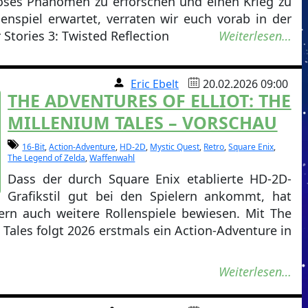
öses Phänomen zu erforschen und einen Krieg zu
nspiel erwartet, verraten wir euch vorab in der
tories 3: Twisted Reflection
Weiterlesen…
Eric Ebelt
20.02.2026 09:00
THE ADVENTURES OF ELLIOT: THE
MILLENIUM TALES – VORSCHAU
16-Bit
,
Action-Adventure
,
HD-2D
,
Mystic Quest
,
Retro
,
Square Enix
,
The Legend of Zelda
,
Waffenwahl
Dass der durch Square Enix etablierte HD-2D-
Grafikstil gut bei den Spielern ankommt, hat
ern auch weitere Rollenspiele bewiesen. Mit The
 Tales folgt 2026 erstmals ein Action-Adventure in
Weiterlesen…