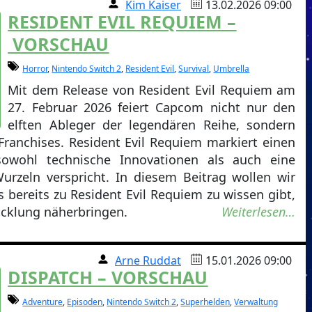
Kim Kaiser
13.02.2026 09:00
RESIDENT EVIL REQUIEM –
VORSCHAU
Horror
,
Nintendo Switch 2
,
Resident Evil
,
Survival
,
Umbrella
Mit dem Release von Resident Evil Requiem am
27. Februar 2026 feiert Capcom nicht nur den
elften Ableger der legendären Reihe, sondern
Franchises. Resident Evil Requiem markiert einen
owohl technische Innovationen als auch eine
urzeln verspricht. In diesem Beitrag wollen wir
s bereits zu Resident Evil Requiem zu wissen gibt,
icklung näherbringen.
Weiterlesen…
Arne Ruddat
15.01.2026 09:00
DISPATCH – VORSCHAU
Adventure
,
Episoden
,
Nintendo Switch 2
,
Superhelden
,
Verwaltung