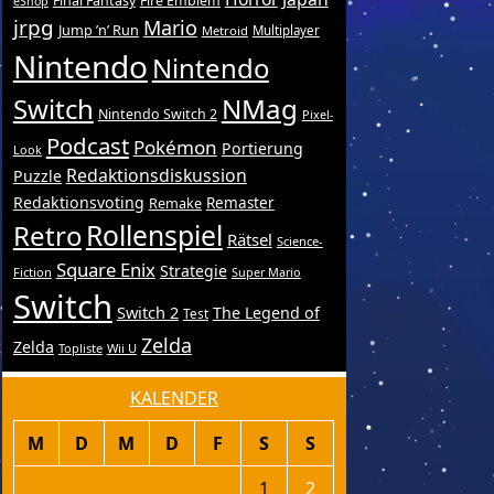
Final Fantasy
Fire Emblem
eShop
jrpg
Mario
Jump ’n’ Run
Metroid
Multiplayer
Nintendo
Nintendo
Switch
NMag
Nintendo Switch 2
Pixel-
Podcast
Pokémon
Portierung
Look
Redaktionsdiskussion
Puzzle
Redaktionsvoting
Remake
Remaster
Retro
Rollenspiel
Rätsel
Science-
Square Enix
Strategie
Fiction
Super Mario
Switch
Switch 2
The Legend of
Test
Zelda
Zelda
Topliste
Wii U
KALENDER
M
D
M
D
F
S
S
1
2