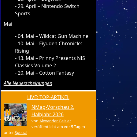
29. April – Nintendo Switch
Sports
Mai
04. Mai – Wildcat Gun Machine
10. Mai – Eiyuden Chronicle:
Rising
13. Mai – Prinny Presents NIS
Classics Volume 2
20. Mai – Cotton Fantasy
Alle Neuerscheinungen
LIVE: TOP-ARTIKEL
NMag-Vorschau 2.
Halbjahr 2026
von
Alexander Geisler
|
veröffentlicht am vor 5 Tagen
|
unter
Special