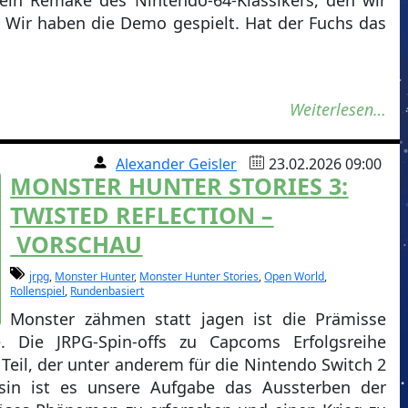
 ein Remake des Nintendo-64-Klassikers, den wir
. Wir haben die Demo gespielt. Hat der Fuchs das
Weiterlesen…
Alexander Geisler
23.02.2026 09:00
MONSTER HUNTER STORIES 3:
TWISTED REFLECTION –
VORSCHAU
jrpg
,
Monster Hunter
,
Monster Hunter Stories
,
Open World
,
Rollenspiel
,
Rundenbasiert
Monster zähmen statt jagen ist die Prämisse
le. Die JRPG-Spin-offs zu Capcoms Erfolgsreihe
 Teil, der unter anderem für die Nintendo Switch 2
essin ist es unsere Aufgabe das Aussterben der