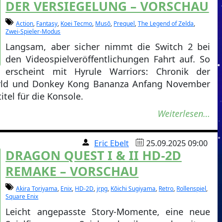
DER VERSIEGELUNG – VORSCHAU
Action
,
Fantasy
,
Koei Tecmo
,
Musō
,
Prequel
,
The Legend of Zelda
,
Zwei-Spieler-Modus
Langsam, aber sicher nimmt die Switch 2 bei
den Videospielveröffentlichungen Fahrt auf. So
erscheint mit Hyrule Warriors: Chronik der
orld und Donkey Kong Bananza Anfang November
itel für die Konsole.
Weiterlesen…
Eric Ebelt
25.09.2025 09:00
DRAGON QUEST I & II HD-2D
REMAKE – VORSCHAU
Akira Toriyama
,
Enix
,
HD-2D
,
jrpg
,
Kōichi Sugiyama
,
Retro
,
Rollenspiel
,
Square Enix
Leicht angepasste Story-Momente, eine neue