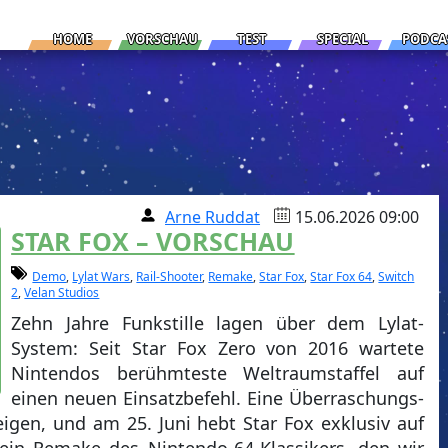
HOME
VORSCHAU
TEST
SPECIAL
PODCA
Arne Ruddat
15.06.2026 09:00
STAR FOX – VORSCHAU
Demo
,
Lylat Wars
,
Rail-Shooter
,
Remake
,
Star Fox
,
Star Fox 64
,
Switch
2
,
Velan Studios
Zehn Jahre Funkstille lagen über dem Lylat-
System: Seit Star Fox Zero von 2016 wartete
Nintendos berühmteste Weltraumstaffel auf
einen neuen Einsatzbefehl. Eine Überraschungs-
gen, und am 25. Juni hebt Star Fox exklusiv auf