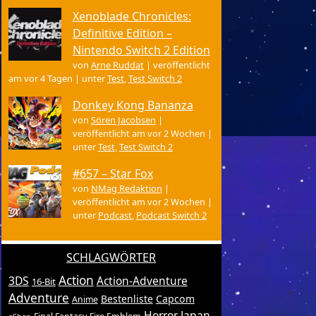
Xenoblade Chronicles:
Definitive Edition –
Nintendo Switch 2 Edition
von
Arne Ruddat
|
veröffentlicht
am vor 4 Tagen
|
unter
Test
,
Test Switch 2
Donkey Kong Bananza
von
Sören Jacobsen
|
veröffentlicht am vor 2 Wochen
|
unter
Test
,
Test Switch 2
#657 – Star Fox
von
NMag Redaktion
|
veröffentlicht am vor 2 Wochen
|
unter
Podcast
,
Podcast Switch 2
SCHLAGWÖRTER
Action
3DS
Action-Adventure
16-Bit
Adventure
Bestenliste
Capcom
Anime
Horror
Japan