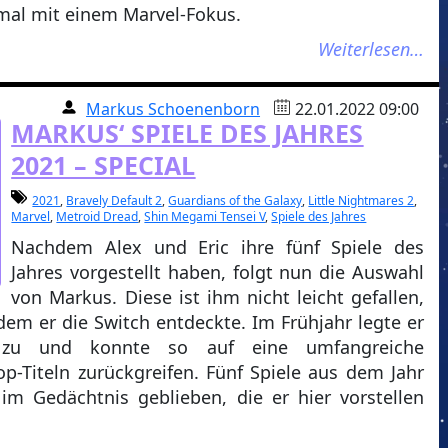
smal mit einem Marvel-Fokus.
Weiterlesen…
Markus Schoenenborn
22.01.2022 09:00
MARKUS‘ SPIELE DES JAHRES
2021 – SPECIAL
2021
,
Bravely Default 2
,
Guardians of the Galaxy
,
Little Nightmares 2
,
Marvel
,
Metroid Dread
,
Shin Megami Tensei V
,
Spiele des Jahres
Nachdem Alex und Eric ihre fünf Spiele des
Jahres vorgestellt haben, folgt nun die Auswahl
von Markus. Diese ist ihm nicht leicht gefallen,
 dem er die Switch entdeckte. Im Frühjahr legte er
e zu und konnte so auf eine umfangreiche
op-Titeln zurückgreifen. Fünf Spiele aus dem Jahr
m Gedächtnis geblieben, die er hier vorstellen