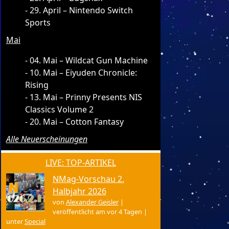
29. April – Nintendo Switch
Sports
Mai
04. Mai – Wildcat Gun Machine
10. Mai – Eiyuden Chronicle:
Rising
13. Mai – Prinny Presents NIS
Classics Volume 2
20. Mai – Cotton Fantasy
Alle Neuerscheinungen
LIVE: TOP-ARTIKEL
NMag-Vorschau 2.
Halbjahr 2026
von
Alexander Geisler
|
veröffentlicht am vor 4 Tagen
|
unter
Special