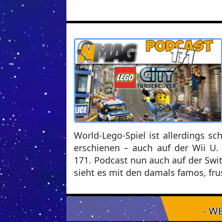
World-Lego-Spiel ist allerdings sc
erschienen – auch auf der Wii U.
171. Podcast nun auch auf der Swit
sieht es mit den damals famos, fru
- W