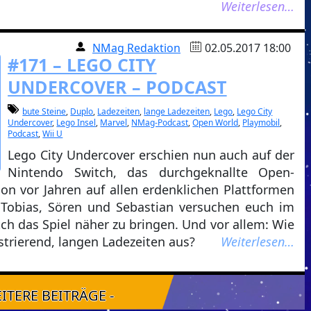
Weiterlesen…
NMag Redaktion
02.05.2017 18:00
#171 – LEGO CITY
UNDERCOVER – PODCAST
bute Steine
,
Duplo
,
Ladezeiten
,
lange Ladezeiten
,
Lego
,
Lego City
Undercover
,
Lego Insel
,
Marvel
,
NMag-Podcast
,
Open World
,
Playmobil
,
Podcast
,
Wii U
Lego City Undercover erschien nun auch auf der
Nintendo Switch, das durchgeknallte Open-
hon vor Jahren auf allen erdenklichen Plattformen
 Tobias, Sören und Sebastian versuchen euch im
ch das Spiel näher zu bringen. Und vor allem: Wie
strierend, langen Ladezeiten aus?
Weiterlesen…
EITERE BEITRÄGE -