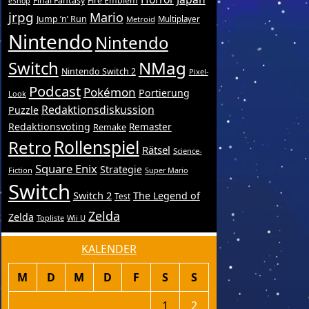
Final Fantasy
Fire Emblem
eShop
jrpg
Mario
Jump ’n’ Run
Metroid
Multiplayer
Nintendo
Nintendo
Switch
NMag
Nintendo Switch 2
Pixel-
Podcast
Pokémon
Portierung
Look
Redaktionsdiskussion
Puzzle
Redaktionsvoting
Remake
Remaster
Retro
Rollenspiel
Rätsel
Science-
Square Enix
Strategie
Fiction
Super Mario
Switch
Switch 2
The Legend of
Test
Zelda
Zelda
Topliste
Wii U
KALENDER
M
D
M
D
F
S
S
1
2