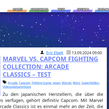
HOME
VORSCHAU
TEST
SPECIAL
PODCA
Eric Ebelt
13.09.2024 09:00
MARVEL VS. CAPCOM FIGHTING
COLLECTION: ARCADE
CLASSICS – TEST
Arcade
,
Capcom
,
Fighting Game
,
Japan
,
Marvel
,
Retro
,
Superhelden
,
Videospielsammlung
Zu den japanischen Herstellern, die über die
s verfügen, gehört definitiv Capcom. Mit Marvel
rcade Classics ist es einmal mehr an der Zeit, die