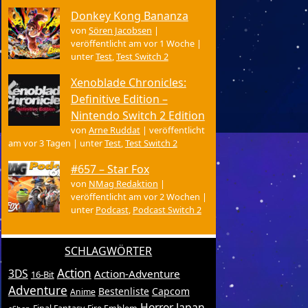
Donkey Kong Bananza
von
Sören Jacobsen
|
veröffentlicht am vor 1 Woche
|
unter
Test
,
Test Switch 2
Xenoblade Chronicles:
Definitive Edition –
Nintendo Switch 2 Edition
von
Arne Ruddat
|
veröffentlicht
am vor 3 Tagen
|
unter
Test
,
Test Switch 2
#657 – Star Fox
von
NMag Redaktion
|
veröffentlicht am vor 2 Wochen
|
unter
Podcast
,
Podcast Switch 2
SCHLAGWÖRTER
Action
3DS
Action-Adventure
16-Bit
Adventure
Bestenliste
Capcom
Anime
Horror
Japan