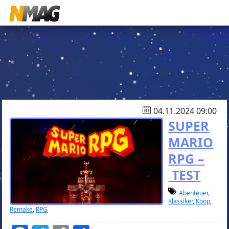
04.11.2024 09:00
SUPER
MARIO
RPG –
TEST
Abenteuer
,
Klassiker
,
Koop
,
Remake
,
RPG