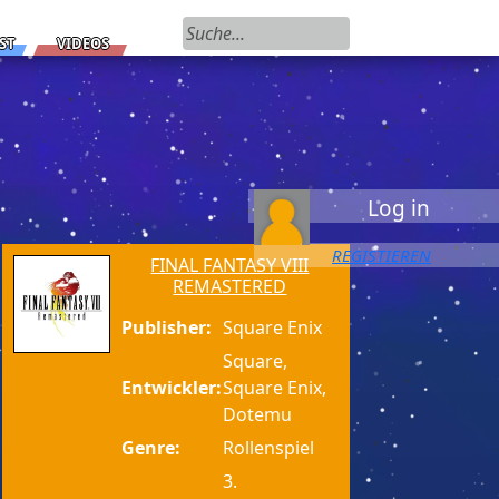
Suchen nach:
ST
VIDEOS
Log in
REGISTIEREN
FINAL FANTASY VIII
REMASTERED
Publisher:
Square Enix
Square,
Entwickler:
Square Enix,
Dotemu
Genre:
Rollenspiel
3.