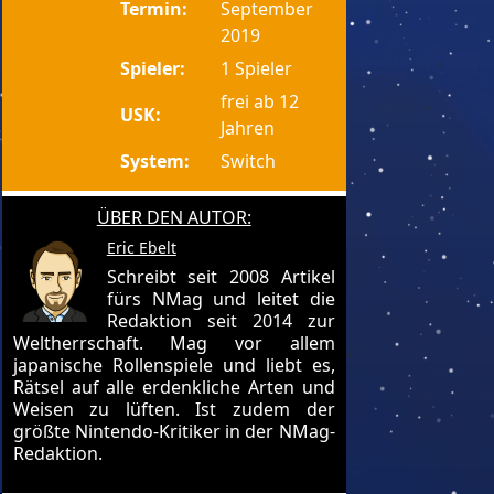
Termin:
September
2019
Spieler:
1 Spieler
frei ab 12
USK:
Jahren
System:
Switch
ÜBER DEN AUTOR:
Eric Ebelt
Schreibt seit 2008 Artikel
fürs NMag und leitet die
Redaktion seit 2014 zur
Weltherrschaft. Mag vor allem
japanische Rollenspiele und liebt es,
Rätsel auf alle erdenkliche Arten und
Weisen zu lüften. Ist zudem der
größte Nintendo-Kritiker in der NMag-
Redaktion.