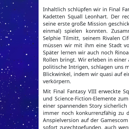
Inhaltlich schlüpfen wir in Final F
Kadetten Squall Leonhart. Der re
seine erste große Mission geschi
einmal) spielen konnten. Zusam
Selphie Tilmitt, seinem Rivalen Ci
müssen wir mit ihm eine Stadt vo
Später lernen wir auch noch Rinoa H
Rollen bringt. Wir erleben in ein
politische Intrigen, schlagen uns
Blickwinkel, indem wir quasi auf e
verkörpern.
Mit Final Fantasy VIII erweckte S
und Science-Fiction-Elemente zum
einer spannenden Story sicherlich
immer noch konkurrenzfähig zu de
Anspielversion auf der Gamescom h
sofort zurechtgefunden, auch wenn