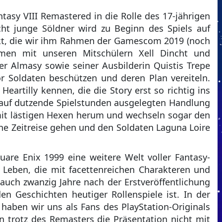
antasy VIII Remastered in die Rolle des 17-jährigen
cht junge Söldner wird zu Beginn des Spiels auf
ckt, die wir ihm Rahmen der Gamescom 2019 (noch
men mit unseren Mitschülern Xell Dincht und
fer Almasy sowie seiner Ausbilderin Quistis Trepe
r Soldaten beschützen und deren Plan vereiteln.
eartilly kennen, die die Story erst so richtig ins
er auf dutzende Spielstunden ausgelegten Handlung
 mit lästigen Hexen herum und wechseln sogar den
ine Zeitreise gehen und den Soldaten Laguna Loire
quare Enix 1999 eine weitere Welt voller Fantasy-
 Leben, die mit facettenreichen Charakteren und
 auch zwanzig Jahre nach der Erstveröffentlichung
n Geschichten heutiger Rollenspiele ist. In der
aben wir uns als Fans des PlayStation-Originals
 trotz des Remasters die Präsentation nicht mit