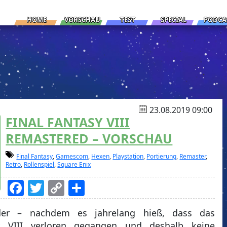
HOME
VORSCHAU
TEST
SPECIAL
PODCA
23.08.2019 09:00
FINAL FANTASY VIII
REMASTERED – VORSCHAU
Final Fantasy
,
Gamescom
,
Hexen
,
Playstation
,
Portierung
,
Remaster
,
Retro
,
Rollenspiel
,
Square Enix
Facebook
Twitter
Copy
Teilen
Link
er – nachdem es jahrelang hieß, dass das
sy VIII verloren gegangen und deshalb keine