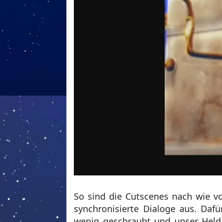
So sind die Cutscenes nach wie v
synchronisierte Dialoge aus. Daf
wenig geschraubt und unser Held 