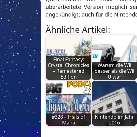
überarbeitete Version möglich se
angekündigt; auch für die Nintend
Ähnliche Artikel:
Final Fantasy:
Crystal Chronicles
Warum die Wii
– Remastered
besser als die Wii
Edition
U war
#328 - Trials of
Nintendo im Jahr
Mana
2016