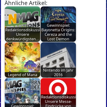
Ähnliche Artikel:
Gewinnspiel:
Redaktionsdiskussion:
Bayonetta Origins:
Unsere
Cereza and the
denkwürdigsten…
Lost Demon
Nintendo im Jahr
Legend of Mana
2016
Redaktionsdiskussion:
Unsere Messe-
Gewinnspiel:
Eindrücke von