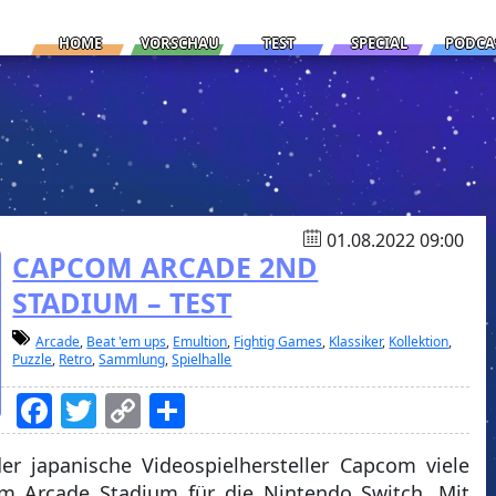
HOME
VORSCHAU
TEST
SPECIAL
PODCA
01.08.2022 09:00
CAPCOM ARCADE 2ND
STADIUM – TEST
Arcade
,
Beat 'em ups
,
Emultion
,
Fightig Games
,
Klassiker
,
Kollektion
,
Puzzle
,
Retro
,
Sammlung
,
Spielhalle
Facebook
Twitter
Copy
Teilen
Link
er japanische Videospielhersteller Capcom viele
om Arcade Stadium für die Nintendo Switch. Mit