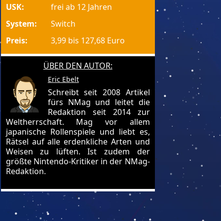
USK:
frei ab 12 Jahren
System:
Switch
Preis:
3,99 bis 127,68 Euro
ÜBER DEN AUTOR:
Eric Ebelt
Schreibt seit 2008 Artikel
fürs NMag und leitet die
Redaktion seit 2014 zur
Weltherrschaft. Mag vor allem
japanische Rollenspiele und liebt es,
Rätsel auf alle erdenkliche Arten und
Weisen zu lüften. Ist zudem der
größte Nintendo-Kritiker in der NMag-
Redaktion.