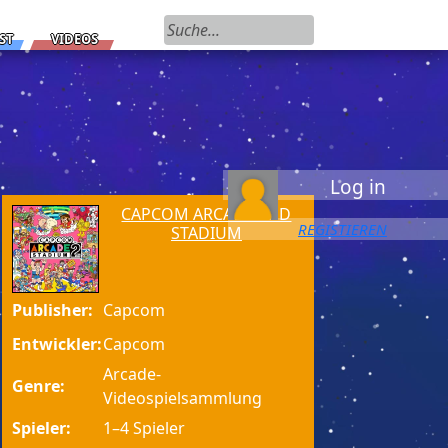
Suchen nach:
ST
VIDEOS
Log in
CAPCOM ARCADE 2ND
REGISTIEREN
STADIUM
Publisher:
Capcom
Entwickler:
Capcom
Arcade-
Genre:
Videospielsammlung
Spieler:
1–4 Spieler