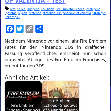
OF VALENTIA – TEST
Alm
,
Celica
,
Dungeon
,
Erkunden
,
Fire Emblem: Echoes
,
Intelligent
Systems
,
Mycen
,
Nintendo
,
Nintendo 3DS
,
Shadows of Valentia
,
Strategie-
Rollenspiel
Facebook
Twitter
Copy
Teilen
Link
Nachdem Nintendo vor einem Jahr Fire Emblem
Fates für den Nintendo 3DS in dreifacher
Fassung veröffentlichte, erscheint nun schon
ein weiter Ableger des Fire-Emblem-Franchises,
erneut für den 3DS.
Ähnliche Artikel:
Fire Emblem:
Fire Emblem:
Echoes - Shadows
Echoes - Shadows
of Valentia Season