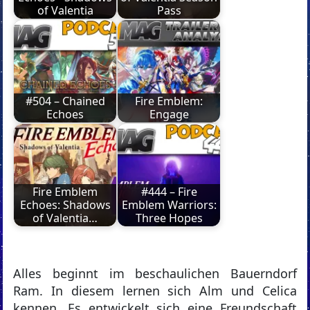
of Valentia
Pass
#504 – Chained
Fire Emblem:
Echoes
Engage
Fire Emblem
#444 – Fire
Echoes: Shadows
Emblem Warriors:
of Valentia…
Three Hopes
Alles beginnt im beschaulichen Bauerndorf
Ram. In diesem lernen sich Alm und Celica
kennen. Es entwickelt sich eine Freundschaft