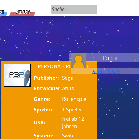
Suchen nach:
ST
VIDEOS
Log in
PERSONA 3 PORTABLE
REGISTIEREN
Publisher:
Sega
Entwickler:
Atlus
Genre:
Rollenspiel
Spieler:
1 Spieler
frei ab 12
USK:
Jahren
System:
Switch