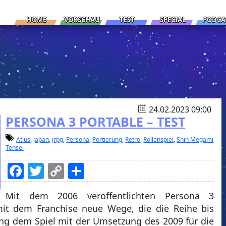
HOME
VORSCHAU
TEST
SPECIAL
PODCA
24.02.2023 09:00
PERSONA 3 PORTABLE – TEST
Atlus
,
Japan
,
jrpg
,
Persona
,
Portierung
,
Retro
,
Rollenspiel
,
Shin Megami
Tensei
Facebook
Twitter
Copy
Teilen
Link
Mit dem 2006 veröffentlichten Persona 3
 mit dem Franchise neue Wege, die die Reihe bis
ng dem Spiel mit der Umsetzung des 2009 für die