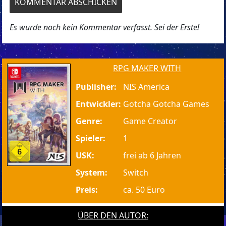
Es wurde noch kein Kommentar verfasst. Sei der Erste!
RPG MAKER WITH
Publisher:
NIS America
Entwickler:
Gotcha Gotcha Games
Genre:
Game Creator
Spieler:
1
USK:
frei ab 6 Jahren
System:
Switch
Preis:
ca. 50 Euro
ÜBER DEN AUTOR: