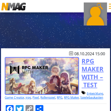
08.10.2024 15:00
RPG
MAKER
WITH –
TEST
Entwicklung
,
Game Creator
,
jrpg
,
Pixel
,
Rollenspiel
,
RPG
,
RPG Maker
,
Spielebaukasten
Facebook
Twitter
Copy
Teilen