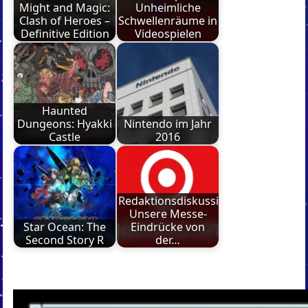
Might and Magic:
Unheimliche
Clash of Heroes –
Schwellenräume in
Definitive Edition
Videospielen
Haunted
Dungeons: Hyakki
Nintendo im Jahr
Castle
2016
Redaktionsdiskussion:
Unsere Messe-
Star Ocean: The
Eindrücke von
Second Story R
der…