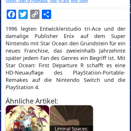
Ocean
,
Tales of Phantasia
,
Tose
,
tri-ace
,
Wolf Team
Facebook
Twitter
Copy
Teilen
Link
1996 legten Entwicklerstudio tri-Ace und der
damalige Publisher Enix auf dem Super
Nintendo mit Star Ocean den Grundstein für ein
neues Franchise, das zweieinhalb Jahrzehnte
später jedem Fan des Genres ein Begriff ist. Mit
Star Ocean: First Departure R schafft es eine
HD-Neuauflage des PlayStation-Portable-
Remakes auf die Nintendo Switch und die
PlayStation 4.
Ähnliche Artikel:
Liminal Spaces: