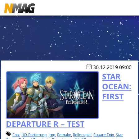
30.12.2019 09:00
STAR
OCEAN:
FIRST
DEPARTURE R – TEST
Enix
,
HD-Portierung
,
jrpg
,
Remake
,
Rollenspiel
,
Square Enix
,
Star