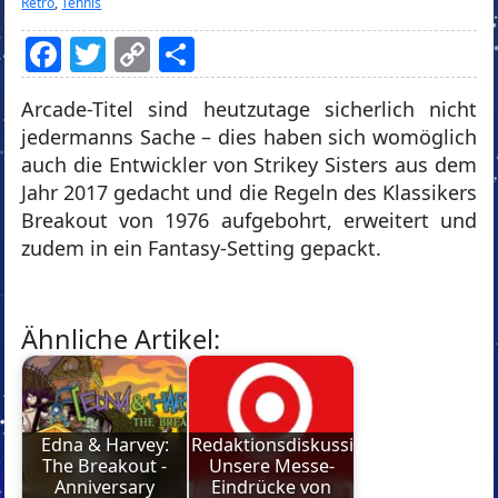
Retro
,
Tennis
Facebook
Twitter
Copy
Teilen
Link
Arcade-Titel sind heutzutage sicherlich nicht
jedermanns Sache – dies haben sich womöglich
auch die Entwickler von Strikey Sisters aus dem
Jahr 2017 gedacht und die Regeln des Klassikers
Breakout von 1976 aufgebohrt, erweitert und
zudem in ein Fantasy-Setting gepackt.
Ähnliche Artikel:
Edna & Harvey:
Redaktionsdiskussion:
The Breakout -
Unsere Messe-
Anniversary
Eindrücke von