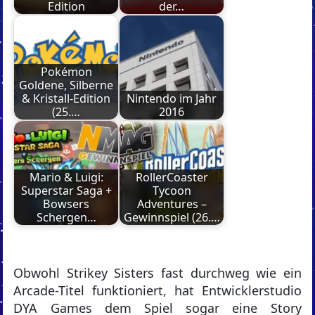
Edition
der…
Pokémon
Goldene, Silberne
& Kristall-Edition
Nintendo im Jahr
(25.…
2016
Mario & Luigi:
RollerCoaster
Superstar Saga +
Tycoon
Bowsers
Adventures –
Schergen…
Gewinnspiel (26.…
Obwohl Strikey Sisters fast durchweg wie ein
Arcade-Titel funktioniert, hat Entwicklerstudio
DYA Games dem Spiel sogar eine Story