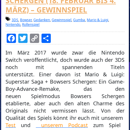
SCHERGEN (18. FEBRUAR BIS 4.
MÄRZ) – GEWINNSPIEL
3DS
,
Bowser
,
Gedanken
,
Gewinnspiel
,
Gumba
,
Mario & Luigi
,
Nintendo
,
Rollenspiel
Facebook
Twitter
Copy
Teilen
Link
Im März 2017 wurde zwar die Nintendo
Switch veröffentlicht, doch wurde auch der 3DS
noch mit spannenden Titeln
unterstützt. Einer davon ist Mario & Luigi:
Superstar Saga + Bowsers Schergen: Ein Game-
Boy-Advance-Remake, das den
neuen Spielmodus Bowsers Schergen
etablierte, aber auch den alten Charme des
Originals nicht vermissen lässt. Von der
Qualität des Spiels könnt ihr euch mit unserem
Test
und
unserem Podcast
zum Spiel