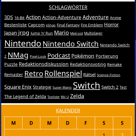
SCHLAGWÖRTER
Action
Adventure
3DS
Action-Adventure
16-Bit
Anime
Horror
Bestenliste
Capcom
Final Fantasy
Fire Emblem
eShop
jrpg
Mario
Japan
Jump ’n’ Run
Metroid
Multiplayer
Nintendo
Nintendo Switch
Nintendo Switch
NMag
Podcast
Pokémon
Portierung
2
Pixel-Look
Redaktionsdiskussion
Puzzle
Redaktionsvoting
Remake
Retro
Rollenspiel
Rätsel
Remaster
Science-Fiction
Switch
Square Enix
Switch 2
Strategie
Test
Super Mario
Zelda
The Legend of Zelda
Topliste
Wii U
KALENDER
M
D
M
D
F
S
S
1
2