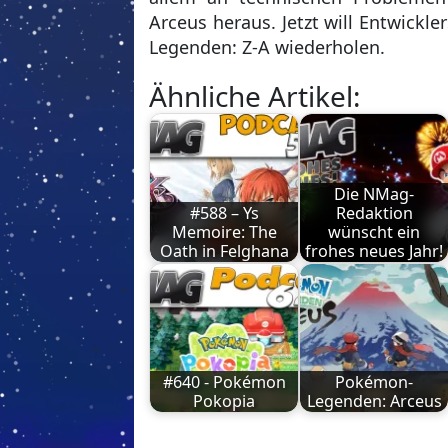
Arceus heraus. Jetzt will Entwick
Legenden: Z-A wiederholen.
Ähnliche Artikel:
Die NMag-
#588 – Ys
Redaktion
Memoire: The
wünscht ein
Oath in Felghana
frohes neues Jahr!
#640 - Pokémon
Pokémon-
Pokopia
Legenden: Arceus