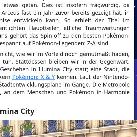
 etwas getan. Dies ist insofern fragwürdig, da
ceus fast ein Jahr zuvor bereits gezeigt hat, in
hise entwickeln kann. So erhielt der Titel im
entlichten Hauptteilen etliche Traumwertungen
 uns gehört das Spin-off zu den besten Pokémon-
 gespannt auf Pokémon-Legenden: Z-A sind.
nicht, wie wir im Vorfeld noch gemutmaßt haben,
 tun. Stattdessen bleiben wir in der Gegenwart.
eschehen in Illumina City statt; eine Stadt, die
ikern
Pokémon: X & Y
kennen. Laut der Nintendo-
y Stadtentwicklungspläne im Gange. Die Metropole
eln, an dem Menschen und Pokémon in Harmonie
umina City