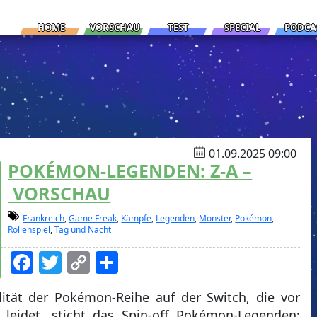
HOME
VORSCHAU
TEST
SPECIAL
PODCA
01.09.2025 09:00
POKÉMON-LEGENDEN: Z-A –
VORSCHAU
Frankreich
,
Game Freak
,
Kämpfe
,
Legenden
,
Monster
,
Pokémon
,
Rollenspiel
,
Tag und Nacht
Facebook
Twitter
Copy
Teilen
Link
ität der Pokémon-Reihe auf der Switch, die vor
leidet, sticht das Spin-off Pokémon-Legenden: