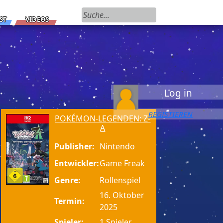
Suchen nach:
ST
VIDEOS
Log in
REGISTIEREN
POKÉMON-LEGENDEN: Z-
A
Publisher:
Nintendo
Entwickler:
Game Freak
Genre:
Rollenspiel
16. Oktober
Termin:
2025
Spieler:
1 Spieler