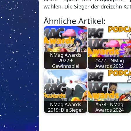
wählen. Die Sieger der dreizehn Ka
Ähnliche Artikel:
NMag Awards
2022 +
#472 – NMag
Gewinnspiel
Awards 2022
NMag Awards
#578 - NMag
2019: Die Sieger
Awards 2024