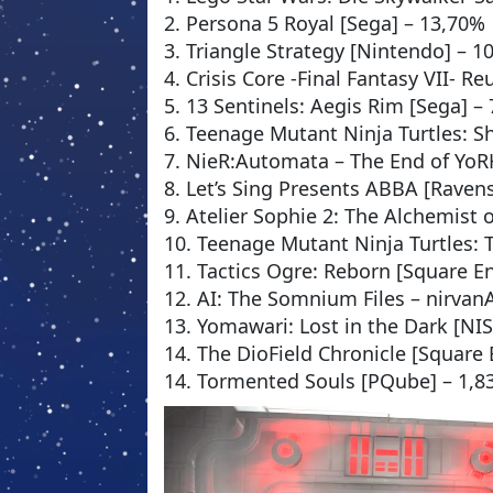
2. Persona 5 Royal [Sega] – 13,70%
3. Triangle Strategy [Nintendo] – 1
4. Crisis Core -Final Fantasy VII- R
5. 13 Sentinels: Aegis Rim [Sega] –
6. Teenage Mutant Ninja Turtles: 
7. NieR:Automata – The End of YoRH
8. Let’s Sing Presents ABBA [Raven
9. Atelier Sophie 2: The Alchemist
10. Teenage Mutant Ninja Turtles:
11. Tactics Ogre: Reborn [Square En
12. AI: The Somnium Files – nirvanA
13. Yomawari: Lost in the Dark [NI
14. The DioField Chronicle [Square 
14. Tormented Souls [PQube] – 1,