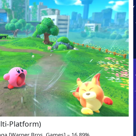
lti-Platform)
Saga [Warner Bros. Games] – 16,89%