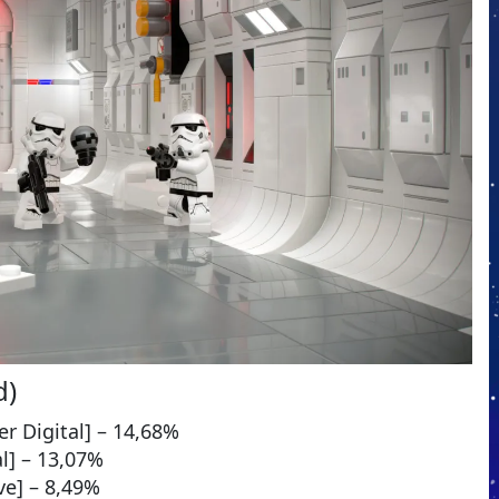
d)
r Digital] – 14,68%
al] – 13,07%
ve] – 8,49%