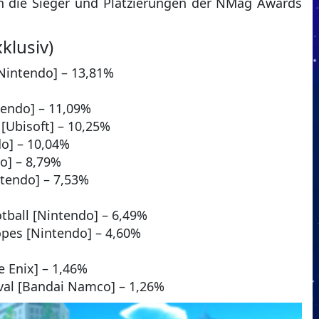
h die Sieger und Platzierungen der NMag Awards
xklusiv)
[Nintendo] – 13,81%
endo] – 11,09%
 [Ubisoft] – 10,25%
do] – 10,04%
o] – 8,79%
tendo] – 7,53%
otball [Nintendo] – 6,49%
opes [Nintendo] – 4,60%
e Enix] – 1,46%
ival [Bandai Namco] – 1,26%