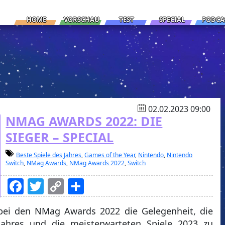
HOME
VORSCHAU
TEST
SPECIAL
PODCA
02.02.2023 09:00
NMAG AWARDS 2022: DIE
SIEGER – SPECIAL
Beste Spiele des Jahres
,
Games of the Year
,
Nintendo
,
Nintendo
Switch
,
NMag Awards
,
NMag Awards 2022
,
Switch
Facebook
Twitter
Copy
Teilen
Link
 bei den NMag Awards 2022 die Gelegenheit, die
Jahres und die meisterwarteten Spiele 2023 zu