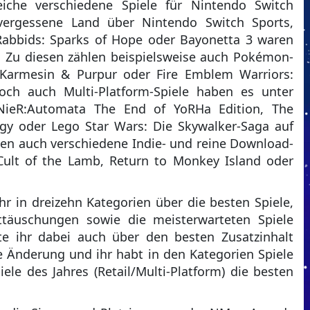
eiche verschiedene Spiele für Nintendo Switch
vergessene Land über Nintendo Switch Sports,
Rabbids: Sparks of Hope oder Bayonetta 3 waren
er. Zu diesen zählen beispielsweise auch Pokémon-
armesin & Purpur oder Fire Emblem Warriors:
och auch Multi-Platform-Spiele haben es unter
NieR:Automata The End of YoRHa Edition, The
tegy oder Lego Star Wars: Die Skywalker-Saga auf
aben auch verschiedene Indie- und reine Download-
 Cult of the Lamb, Return to Monkey Island oder
 in dreizehn Kategorien über die besten Spiele,
täuschungen sowie die meisterwarteten Spiele
e ihr dabei auch über den besten Zusatzinhalt
Änderung und ihr habt in den Kategorien Spiele
iele des Jahres (Retail/Multi-Platform) die besten