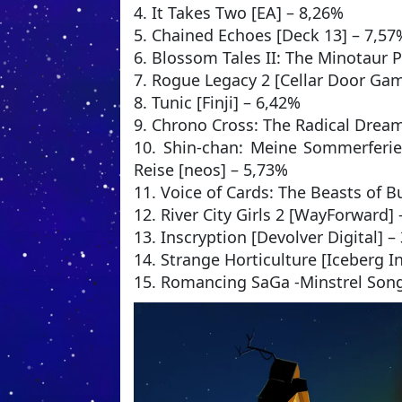
4. It Takes Two [EA] – 8,26%
5. Chained Echoes [Deck 13] – 7,57
6. Blossom Tales II: The Minotaur 
7. Rogue Legacy 2 [Cellar Door Ga
8. Tunic [Finji] – 6,42%
9. Chrono Cross: The Radical Dream
10. Shin-chan: Meine Sommerferie
Reise [neos] – 5,73%
11. Voice of Cards: The Beasts of 
12. River City Girls 2 [WayForward]
13. Inscryption [Devolver Digital] –
14. Strange Horticulture [Iceberg I
15. Romancing SaGa -Minstrel Song