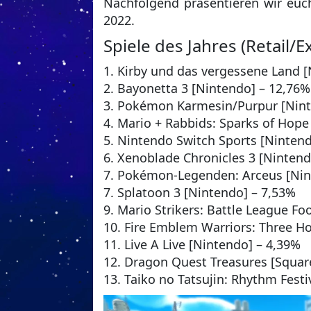
Nachfolgend präsentieren wir euc
2022.
Spiele des Jahres (Retail/E
1. Kirby und das vergessene Land 
2. Bayonetta 3 [Nintendo] – 12,76%
3. Pokémon Karmesin/Purpur [Nint
4. Mario + Rabbids: Sparks of Hope
5. Nintendo Switch Sports [Ninten
6. Xenoblade Chronicles 3 [Nintend
7. Pokémon-Legenden: Arceus [Nin
7. Splatoon 3 [Nintendo] – 7,53%
9. Mario Strikers: Battle League Fo
10. Fire Emblem Warriors: Three H
11. Live A Live [Nintendo] – 4,39%
12. Dragon Quest Treasures [Squar
13. Taiko no Tatsujin: Rhythm Fest