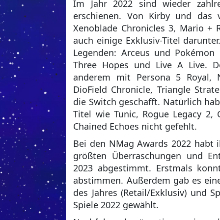
Im Jahr 2022 sind wieder zahlr
erschienen. Von Kirby und das 
Xenoblade Chronicles 3, Mario + 
auch einige Exklusiv-Titel darunt
Legenden: Arceus und Pokémon K
Three Hopes und Live A Live. D
anderem mit Persona 5 Royal, 
DioField Chronicle, Triangle Stra
die Switch geschafft. Natürlich h
Titel wie Tunic, Rogue Legacy 2,
Chained Echoes nicht gefehlt.
Bei den NMag Awards 2022 habt ihr
größten Überraschungen und Ent
2023 abgestimmt. Erstmals konnt
abstimmen. Außerdem gab es eine 
des Jahres (Retail/Exklusiv) und Sp
Spiele 2022 gewählt.