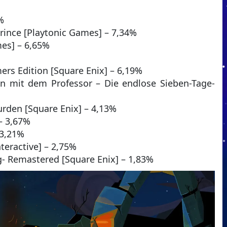
%
Prince [Playtonic Games] – 7,34%
mes] – 6,65%
ers Edition [Square Enix] – 6,19%
n mit dem Professor – Die endlose Sieben-Tage-
Burden [Square Enix] – 4,13%
 – 3,67%
 3,21%
nteractive] – 2,75%
- Remastered [Square Enix] – 1,83%