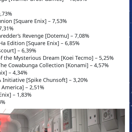
0,73%
eunion [Square Enix] – 7,53%
 7,31%
Shredder’s Revenge [Dotemu] – 7,08%
a Edition [Square Enix] – 6,85%
scourt] – 6,39%
 of the Mysterious Dream [Koei Tecmo] – 5,25%
 The Cowabunga Collection [Konami] – 4,57%
ix] – 4,34%
 Initiative [Spike Chunsoft] – 3,20%
S America] – 2,51%
Enix] – 1,83%
83%