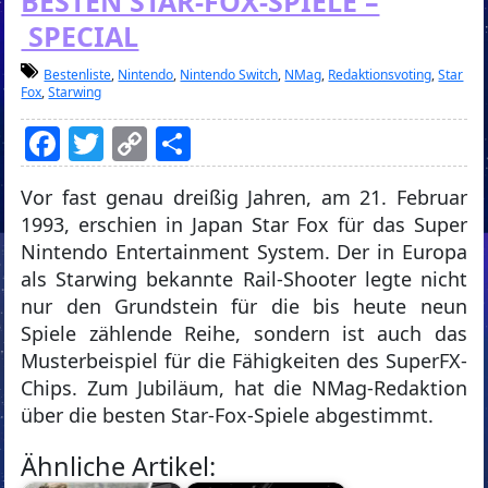
BESTEN STAR-FOX-SPIELE –
SPECIAL
Bestenliste
,
Nintendo
,
Nintendo Switch
,
NMag
,
Redaktionsvoting
,
Star
Fox
,
Starwing
Facebook
Twitter
Copy
Teilen
Link
Vor fast genau dreißig Jahren, am 21. Februar
1993, erschien in Japan Star Fox für das Super
Nintendo Entertainment System. Der in Europa
als Starwing bekannte Rail-Shooter legte nicht
nur den Grundstein für die bis heute neun
Spiele zählende Reihe, sondern ist auch das
Musterbeispiel für die Fähigkeiten des SuperFX-
Chips. Zum Jubiläum, hat die NMag-Redaktion
über die besten Star-Fox-Spiele abgestimmt.
Ähnliche Artikel: