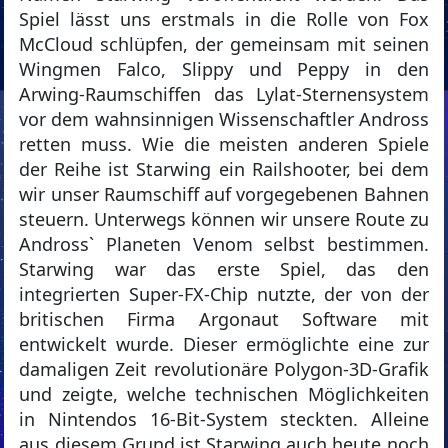
Spiel lässt uns erstmals in die Rolle von Fox
McCloud schlüpfen, der gemeinsam mit seinen
Wingmen Falco, Slippy und Peppy in den
Arwing-Raumschiffen das Lylat-Sternensystem
vor dem wahnsinnigen Wissenschaftler Andross
retten muss. Wie die meisten anderen Spiele
der Reihe ist Starwing ein Railshooter, bei dem
wir unser Raumschiff auf vorgegebenen Bahnen
steuern. Unterwegs können wir unsere Route zu
Andross` Planeten Venom selbst bestimmen.
Starwing war das erste Spiel, das den
integrierten Super-FX-Chip nutzte, der von der
britischen Firma Argonaut Software mit
entwickelt wurde. Dieser ermöglichte eine zur
damaligen Zeit revolutionäre Polygon-3D-Grafik
und zeigte, welche technischen Möglichkeiten
in Nintendos 16-Bit-System steckten. Alleine
aus diesem Grund ist Starwing auch heute noch