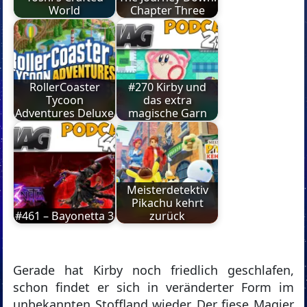
World
Chapter Three
RollerCoaster
#270 Kirby und
Tycoon
das extra
Adventures Deluxe
magische Garn
Meisterdetektiv
Pikachu kehrt
#461 – Bayonetta 3
zurück
Gerade hat Kirby noch friedlich geschlafen,
schon findet er sich in veränderter Form im
unbekannten Stoffland wieder. Der fiese Magier