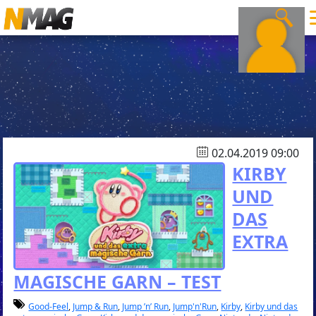
02.04.2019 09:00
KIRBY
UND
DAS
EXTRA
MAGISCHE GARN – TEST
Good-Feel
,
Jump & Run
,
Jump ’n’ Run
,
Jump'n'Run
,
Kirby
,
Kirby und das