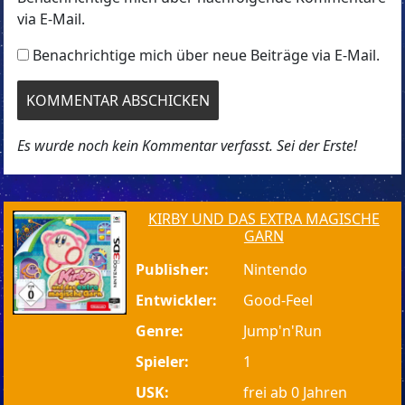
via E-Mail.
Benachrichtige mich über neue Beiträge via E-Mail.
Es wurde noch kein Kommentar verfasst. Sei der Erste!
KIRBY UND DAS EXTRA MAGISCHE
GARN
Publisher:
Nintendo
Entwickler:
Good-Feel
Genre:
Jump'n'Run
Spieler:
1
USK:
frei ab 0 Jahren