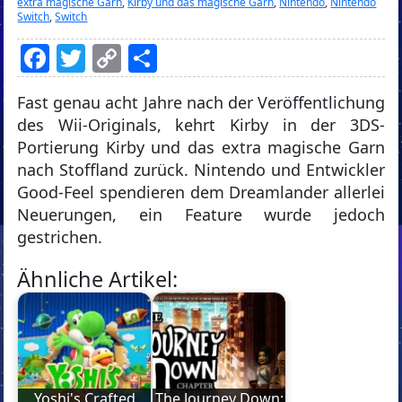
extra magische Garn
,
Kirby und das magische Garn
,
Nintendo
,
Nintendo
Switch
,
Switch
Facebook
Twitter
Copy
Teilen
Link
Fast genau acht Jahre nach der Veröffentlichung
des Wii-Originals, kehrt Kirby in der 3DS-
Portierung Kirby und das extra magische Garn
nach Stoffland zurück. Nintendo und Entwickler
Good-Feel spendieren dem Dreamlander allerlei
Neuerungen, ein Feature wurde jedoch
gestrichen.
Ähnliche Artikel:
Yoshi's Crafted
The Journey Down: