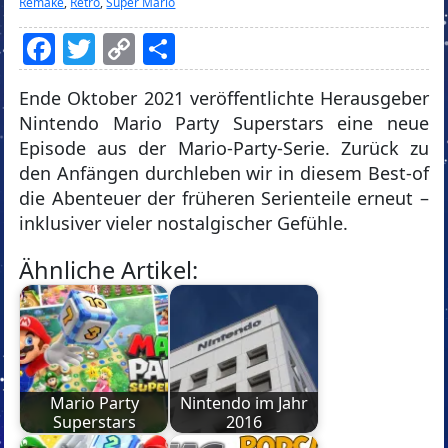
Remake
,
Retro
,
Super Mario
Facebook
Twitter
Copy
Teilen
Link
Ende Oktober 2021 veröffentlichte Herausgeber
Nintendo Mario Party Superstars eine neue
Episode aus der Mario-Party-Serie. Zurück zu
den Anfängen durchleben wir in diesem Best-of
die Abenteuer der früheren Serienteile erneut –
inklusiver vieler nostalgischer Gefühle.
Ähnliche Artikel:
Mario Party
Nintendo im Jahr
Superstars
2016