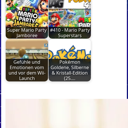
Super Mario Party
#410 - Mario Party
Jamboree
Superstars
Gefühle und
Pokémon
Emotionen vom
Goldene, Silberne
und vor dem Wii-
& Kristall-Edition
Launch
(25.…