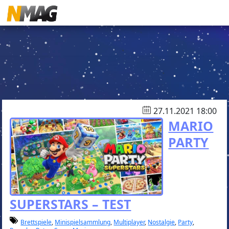
27.11.2021 18:00
MARIO
PARTY
SUPERSTARS – TEST
Brettspiele
,
Minispielsammlung
,
Multiplayer
,
Nostalgie
,
Party
,