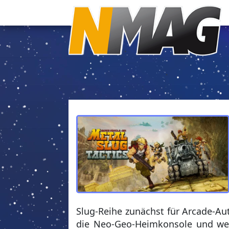
Slug-Reihe zunächst für Arcade-Au
die Neo-Geo-Heimkonsole und weit