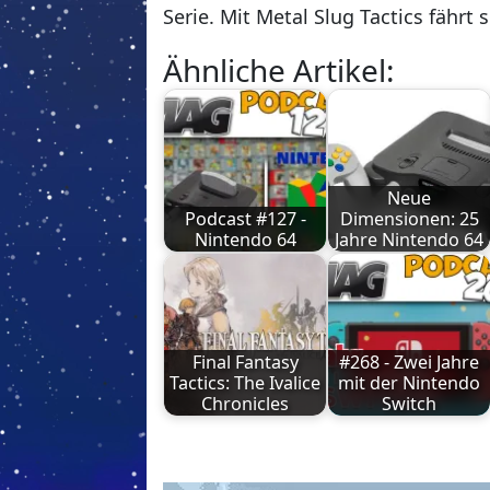
Serie. Mit Metal Slug Tactics fährt 
Ähnliche Artikel:
Neue
Podcast #127 -
Dimensionen: 25
Nintendo 64
Jahre Nintendo 64
Final Fantasy
#268 - Zwei Jahre
Tactics: The Ivalice
mit der Nintendo
Chronicles
Switch