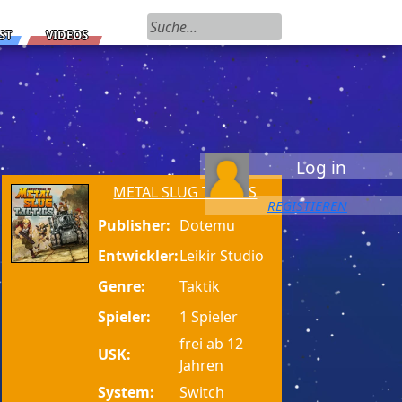
Suchen nach:
ST
VIDEOS
Log in
METAL SLUG TACTICS
REGISTIEREN
Publisher:
Dotemu
Entwickler:
Leikir Studio
Genre:
Taktik
Spieler:
1 Spieler
frei ab 12
USK:
Jahren
System:
Switch