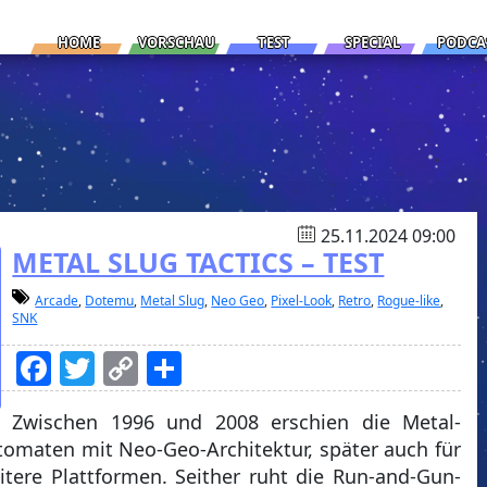
HOME
VORSCHAU
TEST
SPECIAL
PODCA
25.11.2024 09:00
METAL SLUG TACTICS – TEST
Arcade
,
Dotemu
,
Metal Slug
,
Neo Geo
,
Pixel-Look
,
Retro
,
Rogue-like
,
SNK
Facebook
Twitter
Copy
Teilen
Link
Zwischen 1996 und 2008 erschien die Metal-
tomaten mit Neo-Geo-Architektur, später auch für
ere Plattformen. Seither ruht die Run-and-Gun-