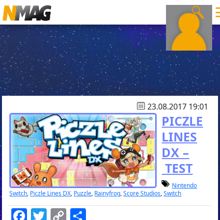
23.08.2017 19:01
PICZLE
LINES
DX –
TEST
Nintendo
Switch
,
Piczle Lines DX
,
Puzzle
,
Rainyfrog
,
Score Studios
,
Switch
Facebook
Twitter
Copy
Teilen