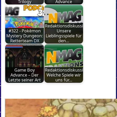
Trilogy
Advance
Redaktionsdiskussion:
#322 - Pokèmon
Unsere
Mystery Dungeon:
Lieblingsspiele für
Retterteam DX
den…
Game Boy
Redaktionsdiskussion:
Advance – Der
Welche Spiele wir
Letzte seiner Art
uns für…