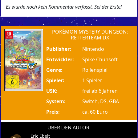
Es wurde noch kein Kommentar verfasst. Sei der Erste!
POKÉMON MYSTERY DUNGEON:
RETTERTEAM DX
Publisher:
Nintendo
Entwickler:
Spike Chunsoft
Genre:
Rollenspiel
Spieler:
1 Spieler
USK:
frei ab 6 Jahren
System:
Switch, DS, GBA
Preis:
ca. 60 Euro
ÜBER DEN AUTOR:
Eric Ebelt