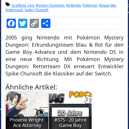
Grafikstil
,
jrpg
,
Mystery Dungeon
,
Nintendo
,
Pokémon
,
Rogue-like
,
Rollenspiel
,
Spike Chunsoft
Facebook
Twitter
Copy
Teilen
Link
2005 ging Nintendo mit Pokémon Mystery
Dungeon: Erkundungsteam Blau & Rot für den
Game Boy Advance und dem Nintendo DS in
eine neue Richtung. Mit Pokémon Mystery
Dungeon: Retterteam DX erneuert Entwickler
Spike Chunsoft die Klassiker auf der Switch.
Ähnliche Artikel:
Phoenix Wright:
#375 - 20 Jahre
Ace Attorney
Game Boy