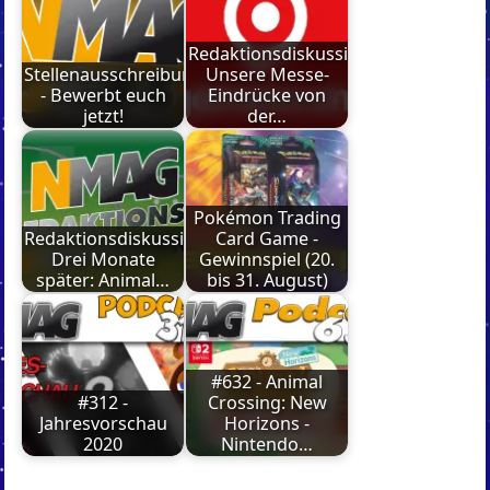
Redaktionsdiskussion:
Stellenausschreibung
Unsere Messe-
- Bewerbt euch
Eindrücke von
jetzt!
der…
Pokémon Trading
Redaktionsdiskussion:
Card Game -
Drei Monate
Gewinnspiel (20.
später: Animal…
bis 31. August)
#632 - Animal
#312 -
Crossing: New
Jahresvorschau
Horizons -
2020
Nintendo…