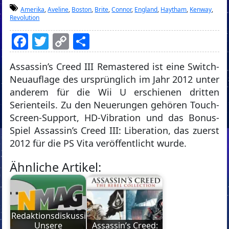
Amerika
,
Aveline
,
Boston
,
Brite
,
Connor
,
England
,
Haytham
,
Kenway
,
Revolution
Facebook
Twitter
Copy
Teilen
Link
Assassin’s Creed III Remastered ist eine Switch-
Neuauflage des ursprünglich im Jahr 2012 unter
anderem für die Wii U erschienen dritten
Serienteils. Zu den Neuerungen gehören Touch-
Screen-Support, HD-Vibration und das Bonus-
Spiel Assassin’s Creed III: Liberation, das zuerst
2012 für die PS Vita veröffentlicht wurde.
Ähnliche Artikel:
Redaktionsdiskussion:
Unsere
Assassin’s Creed: