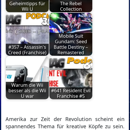
Geheimtipps für
The Rebel
Wii U
Collection
Mobile Suit
Gundam: Seed
#357 – Assassin's
Battle Destiny –
Creed (Franchise)
Remastered
Warum die Wii
besser als die Wii
#641 Resident Evil
U war
Franchise #5
Amerika zur Zeit der Revolution scheint ein
spannendes Thema für kreative Köpfe zu sein.