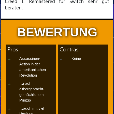
Creed II Remastered für Switch sehr gut
beraten.
BEWERTUNG
Pros
Contras
Assassinen-
Keine
Action in der
amerikanischen
Revolution
…nach
althergebracht-
gemächlichem
Prinzip
…auch mit viel
Umfang