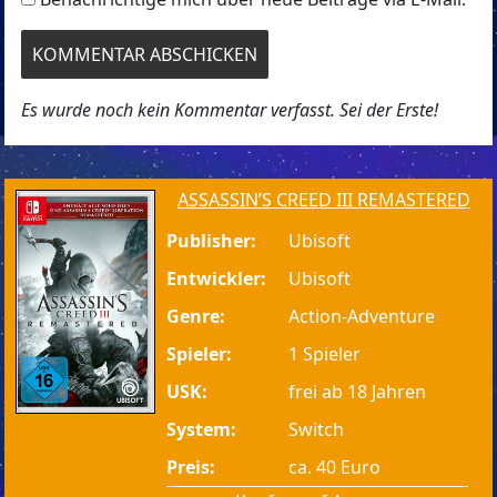
Es wurde noch kein Kommentar verfasst. Sei der Erste!
ASSASSIN’S CREED III REMASTERED
Publisher:
Ubisoft
Entwickler:
Ubisoft
Genre:
Action-Adventure
Spieler:
1 Spieler
USK:
frei ab 18 Jahren
System:
Switch
Preis:
ca. 40 Euro