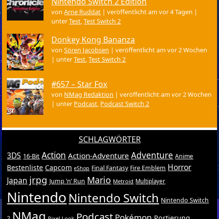
Nintendo Switch 2 Edition
von
Arne Ruddat
|
veröffentlicht am vor 4 Tagen
|
unter
Test
,
Test Switch 2
Donkey Kong Bananza
von
Sören Jacobsen
|
veröffentlicht am vor 2 Wochen
|
unter
Test
,
Test Switch 2
#657 – Star Fox
von
NMag Redaktion
|
veröffentlicht am vor 2 Wochen
|
unter
Podcast
,
Podcast Switch 2
SCHLAGWÖRTER
Action
Adventure
3DS
Action-Adventure
16-Bit
Anime
Horror
Bestenliste
Capcom
Final Fantasy
Fire Emblem
eShop
jrpg
Mario
Japan
Jump ’n’ Run
Metroid
Multiplayer
Nintendo
Nintendo Switch
Nintendo Switch
NMag
Podcast
Pokémon
Portierung
2
Pixel-Look