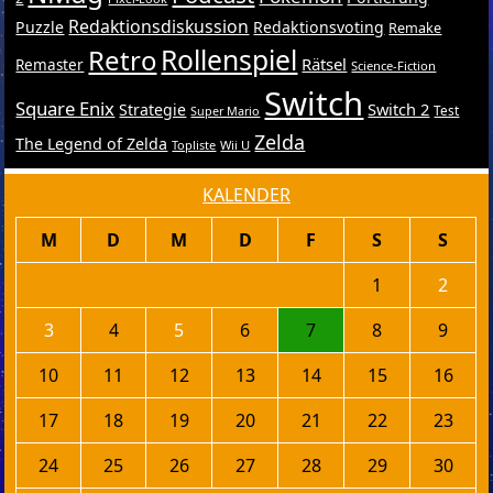
Redaktionsdiskussion
Puzzle
Redaktionsvoting
Remake
Retro
Rollenspiel
Rätsel
Remaster
Science-Fiction
Switch
Square Enix
Switch 2
Strategie
Test
Super Mario
Zelda
The Legend of Zelda
Topliste
Wii U
KALENDER
M
D
M
D
F
S
S
1
2
3
4
5
6
7
8
9
10
11
12
13
14
15
16
17
18
19
20
21
22
23
24
25
26
27
28
29
30