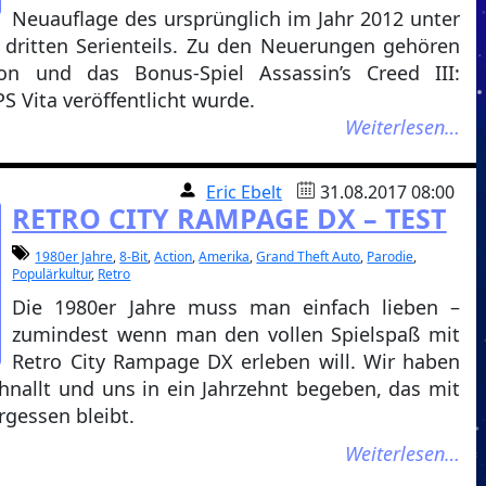
Neuauflage des ursprünglich im Jahr 2012 unter
 dritten Serienteils. Zu den Neuerungen gehören
ion und das Bonus-Spiel Assassin’s Creed III:
PS Vita veröffentlicht wurde.
Weiterlesen…
Eric Ebelt
31.08.2017 08:00
RETRO CITY RAMPAGE DX – TEST
1980er Jahre
,
8-Bit
,
Action
,
Amerika
,
Grand Theft Auto
,
Parodie
,
Populärkultur
,
Retro
Die 1980er Jahre muss man einfach lieben –
zumindest wenn man den vollen Spielspaß mit
Retro City Rampage DX erleben will. Wir haben
nallt und uns in ein Jahrzehnt begeben, das mit
rgessen bleibt.
Weiterlesen…