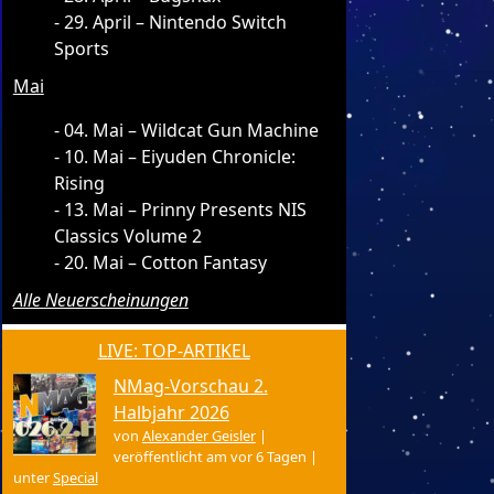
29. April – Nintendo Switch
Sports
Mai
04. Mai – Wildcat Gun Machine
10. Mai – Eiyuden Chronicle:
Rising
13. Mai – Prinny Presents NIS
Classics Volume 2
20. Mai – Cotton Fantasy
Alle Neuerscheinungen
LIVE: TOP-ARTIKEL
NMag-Vorschau 2.
Halbjahr 2026
von
Alexander Geisler
|
veröffentlicht am vor 6 Tagen
|
unter
Special