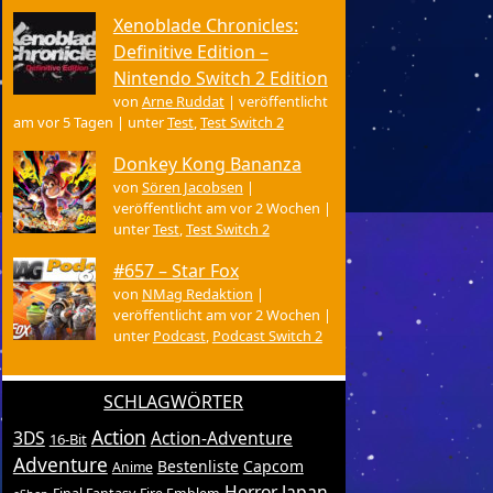
Xenoblade Chronicles:
Definitive Edition –
Nintendo Switch 2 Edition
von
Arne Ruddat
|
veröffentlicht
am vor 5 Tagen
|
unter
Test
,
Test Switch 2
Donkey Kong Bananza
von
Sören Jacobsen
|
veröffentlicht am vor 2 Wochen
|
unter
Test
,
Test Switch 2
#657 – Star Fox
von
NMag Redaktion
|
veröffentlicht am vor 2 Wochen
|
unter
Podcast
,
Podcast Switch 2
SCHLAGWÖRTER
Action
3DS
Action-Adventure
16-Bit
Adventure
Bestenliste
Capcom
Anime
Horror
Japan