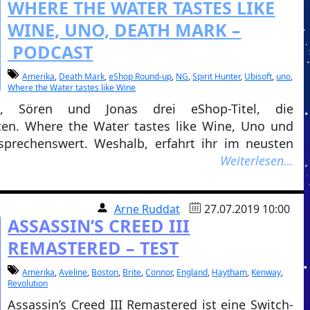
WHERE THE WATER TASTES LIKE
WINE, UNO, DEATH MARK –
PODCAST
Amerika
,
Death Mark
,
eShop Round-up
,
NG
,
Spirit Hunter
,
Ubisoft
,
uno
,
Where the Water tastes like Wine
, Sören und Jonas drei eShop-Titel, die
nten. Where the Water tastes like Wine, Uno und
sprechenswert. Weshalb, erfahrt ihr im neusten
Weiterlesen…
Arne Ruddat
27.07.2019 10:00
ASSASSIN’S CREED III
REMASTERED – TEST
Amerika
,
Aveline
,
Boston
,
Brite
,
Connor
,
England
,
Haytham
,
Kenway
,
Revolution
Assassin’s Creed III Remastered ist eine Switch-