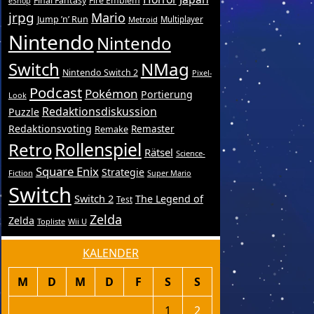
Final Fantasy
Fire Emblem
eShop
jrpg
Mario
Jump ’n’ Run
Metroid
Multiplayer
Nintendo
Nintendo
Switch
NMag
Nintendo Switch 2
Pixel-
Podcast
Pokémon
Portierung
Look
Redaktionsdiskussion
Puzzle
Redaktionsvoting
Remake
Remaster
Retro
Rollenspiel
Rätsel
Science-
Square Enix
Strategie
Fiction
Super Mario
Switch
Switch 2
The Legend of
Test
Zelda
Zelda
Topliste
Wii U
KALENDER
M
D
M
D
F
S
S
1
2