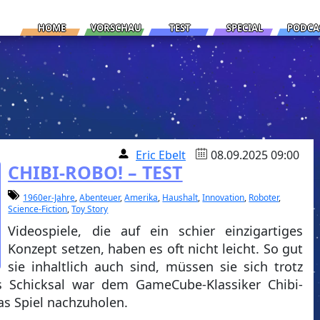
HOME
VORSCHAU
TEST
SPECIAL
PODCA
Eric Ebelt
08.09.2025 09:00
CHIBI-ROBO! – TEST
1960er-Jahre
,
Abenteuer
,
Amerika
,
Haushalt
,
Innovation
,
Roboter
,
Science-Fiction
,
Toy Story
Videospiele, die auf ein schier einzigartiges
Konzept setzen, haben es oft nicht leicht. So gut
sie inhaltlich auch sind, müssen sie sich trotz
s Schicksal war dem GameCube-Klassiker Chibi-
das Spiel nachzuholen.