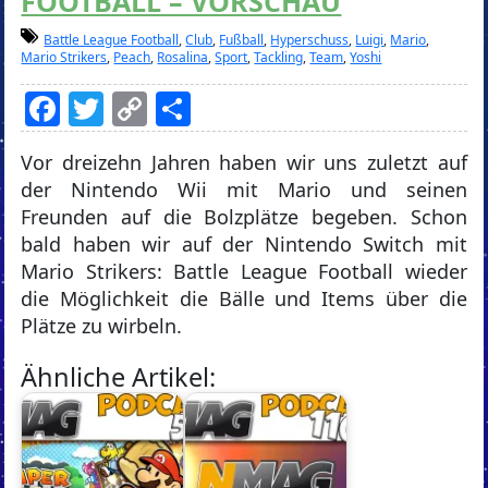
FOOTBALL – VORSCHAU
Battle League Football
,
Club
,
Fußball
,
Hyperschuss
,
Luigi
,
Mario
,
Mario Strikers
,
Peach
,
Rosalina
,
Sport
,
Tackling
,
Team
,
Yoshi
Facebook
Twitter
Copy
Teilen
Link
Vor dreizehn Jahren haben wir uns zuletzt auf
der Nintendo Wii mit Mario und seinen
Freunden auf die Bolzplätze begeben. Schon
bald haben wir auf der Nintendo Switch mit
Mario Strikers: Battle League Football wieder
die Möglichkeit die Bälle und Items über die
Plätze zu wirbeln.
Ähnliche Artikel: