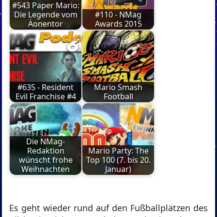
#543 Paper Mario:
Die Legende vom
#110 - NMag
Äonentor
Awards 2015
#635 - Resident
Mario Smash
Evil Franchise #4
Football
Die NMag-
Redaktion
Mario Party: The
wünscht frohe
Top 100 (7. bis 20.
Weihnachten
Januar)
Es geht wieder rund auf den Fußballplätzen des