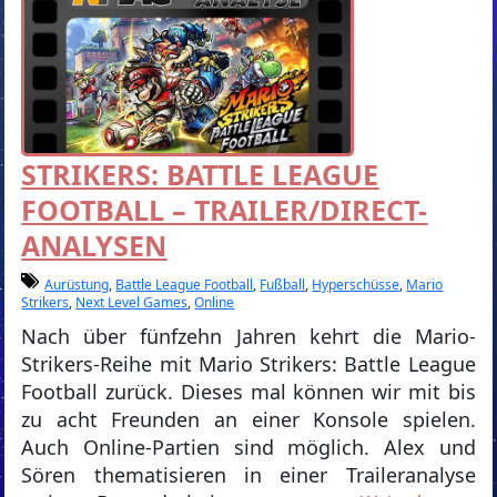
STRIKERS: BATTLE LEAGUE
FOOTBALL – TRAILER/DIRECT-
ANALYSEN
Aurüstung
,
Battle League Football
,
Fußball
,
Hyperschüsse
,
Mario
Strikers
,
Next Level Games
,
Online
Nach über fünfzehn Jahren kehrt die Mario-
Strikers-Reihe mit Mario Strikers: Battle League
Football zurück. Dieses mal können wir mit bis
zu acht Freunden an einer Konsole spielen.
Auch Online-Partien sind möglich. Alex und
Sören thematisieren in einer Traileranalyse