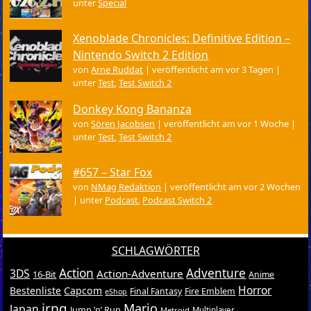
unter
Special
Xenoblade Chronicles: Definitive Edition –
Nintendo Switch 2 Edition
von
Arne Ruddat
|
veröffentlicht am vor 3 Tagen
|
unter
Test
,
Test Switch 2
Donkey Kong Bananza
von
Sören Jacobsen
|
veröffentlicht am vor 1 Woche
|
unter
Test
,
Test Switch 2
#657 – Star Fox
von
NMag Redaktion
|
veröffentlicht am vor 2 Wochen
|
unter
Podcast
,
Podcast Switch 2
SCHLAGWÖRTER
Action
Adventure
3DS
Action-Adventure
16-Bit
Anime
Horror
Bestenliste
Capcom
Final Fantasy
Fire Emblem
eShop
jrpg
Mario
Japan
Jump ’n’ Run
Metroid
Multiplayer