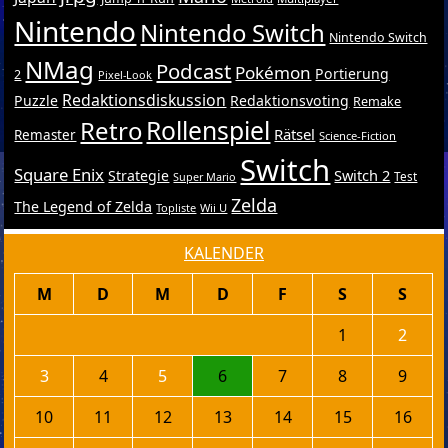
Nintendo
Nintendo Switch
Nintendo Switch
NMag
Podcast
Pokémon
Portierung
2
Pixel-Look
Redaktionsdiskussion
Puzzle
Redaktionsvoting
Remake
Retro
Rollenspiel
Rätsel
Remaster
Science-Fiction
Switch
Square Enix
Switch 2
Strategie
Test
Super Mario
Zelda
The Legend of Zelda
Topliste
Wii U
KALENDER
M
D
M
D
F
S
S
1
2
3
4
5
6
7
8
9
10
11
12
13
14
15
16