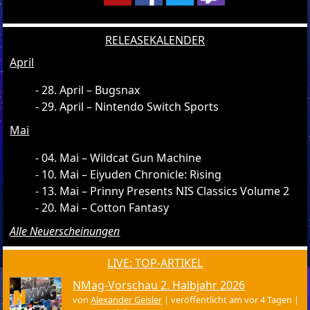
RELEASEKALENDER
April
28. April – Bugsnax
29. April – Nintendo Switch Sports
Mai
04. Mai – Wildcat Gun Machine
10. Mai – Eiyuden Chronicle: Rising
13. Mai – Prinny Presents NIS Classics Volume 2
20. Mai – Cotton Fantasy
Alle Neuerscheinungen
LIVE: TOP-ARTIKEL
NMag-Vorschau 2. Halbjahr 2026
von
Alexander Geisler
|
veröffentlicht am vor 4 Tagen
|