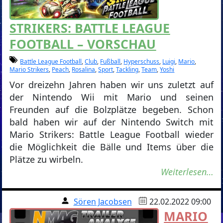
STRIKERS: BATTLE LEAGUE
FOOTBALL – VORSCHAU
Battle League Football
,
Club
,
Fußball
,
Hyperschuss
,
Luigi
,
Mario
,
Mario Strikers
,
Peach
,
Rosalina
,
Sport
,
Tackling
,
Team
,
Yoshi
Vor dreizehn Jahren haben wir uns zuletzt auf
der Nintendo Wii mit Mario und seinen
Freunden auf die Bolzplätze begeben. Schon
bald haben wir auf der Nintendo Switch mit
Mario Strikers: Battle League Football wieder
die Möglichkeit die Bälle und Items über die
Plätze zu wirbeln.
Weiterlesen…
Sören Jacobsen
22.02.2022 09:00
MARIO