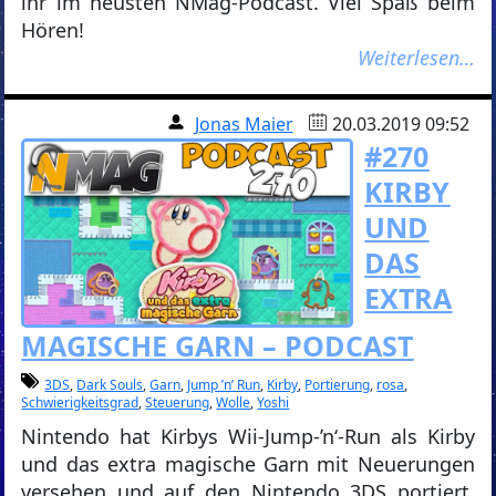
ihr im neusten NMag-Podcast. Viel Spaß beim
Hören!
Weiterlesen…
Jonas Maier
20.03.2019 09:52
#270
KIRBY
UND
DAS
EXTRA
MAGISCHE GARN – PODCAST
3DS
,
Dark Souls
,
Garn
,
Jump ’n’ Run
,
Kirby
,
Portierung
,
rosa
,
Schwierigkeitsgrad
,
Steuerung
,
Wolle
,
Yoshi
Nintendo hat Kirbys Wii-Jump-’n‘-Run als Kirby
und das extra magische Garn mit Neuerungen
versehen und auf den Nintendo 3DS portiert.