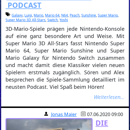
PODCAST
Galaxy
,
Luigi
,
Mario
,
Mario 64
,
N64
,
Peach
,
Sunshine
,
Super Mario
,
Super Mario 3D All-Stars
,
Switch
,
Yoshi
3D-Mario-Spiele prägen jede Nintendo-Konsole
auf eine ganz besondere Art und Weise. Mit
Super Mario 3D All-Stars fasst Nintendo Super
Mario 64, Super Mario Sunshine und Super
Mario Galaxy für Nintendo Switch zusammen
und macht damit diese Klassiker vielen neuen
Spielern erstmals zugänglich. Sören und Alex
besprechen die Spiele-Sammlung detailliert im
neusten Podcast. Viel Spaß beim Hören!
Weiterlesen…
Jonas Maier
07.06.2020 09:00
DIE