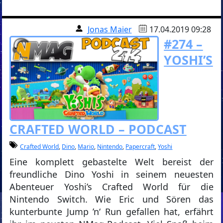
Jonas Maier
17.04.2019 09:28
#274 –
YOSHI’S
CRAFTED WORLD – PODCAST
Crafted World
,
Dino
,
Mario
,
Nintendo
,
Papercraft
,
Yoshi
Eine komplett gebastelte Welt bereist der
freundliche Dino Yoshi in seinem neuesten
Abenteuer Yoshi’s Crafted World für die
Nintendo Switch. Wie Eric und Sören das
kunterbunte Jump ’n‘ Run gefallen hat, erfährt