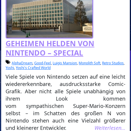
GEHEIMEN HELDEN VON
NINTENDO – SPECIAL
AlphaDream
,
Good-Feel
,
Luigis Mansion
,
Monolith Soft
,
Retro Studios
,
Yoshi
,
Yoshi's Crafted World
Viele Spiele von Nintendo setzen auf eine leicht
wiedererkennbare, ausdrucksstarke Comic-
Grafik. Aber nicht alle Spiele unabhängig von
ihrem Look kommen
vom sympathischen Super-Mario-Konzern
selbst – im Schatten des großen N von
Nintendo stehen auch eine Vielzahl größerer
und kleinerer Entwickler.
Weiterlesen…