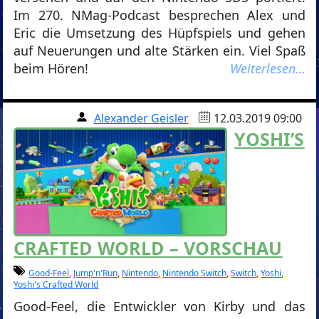
Im 270. NMag-Podcast besprechen Alex und
Eric die Umsetzung des Hüpfspiels und gehen
auf Neuerungen und alte Stärken ein. Viel Spaß
beim Hören!
Weiterlesen…
Alexander Geisler
12.03.2019 09:00
YOSHI’S
CRAFTED WORLD – VORSCHAU
Good-Feel
,
Jump'n'Run
,
Nintendo
,
Nintendo Switch
,
Switch
,
Yoshi
,
Yoshi's Crafted World
Good-Feel, die Entwickler von Kirby und das