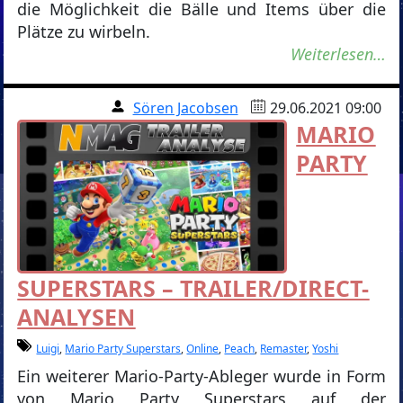
die Möglichkeit die Bälle und Items über die
Plätze zu wirbeln.
Weiterlesen…
Sören Jacobsen
29.06.2021 09:00
MARIO
PARTY
SUPERSTARS – TRAILER/DIRECT-
ANALYSEN
Luigi
,
Mario Party Superstars
,
Online
,
Peach
,
Remaster
,
Yoshi
Ein weiterer Mario-Party-Ableger wurde in Form
von Mario Party Superstars auf der