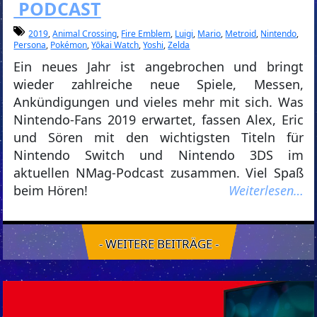
PODCAST
2019
,
Animal Crossing
,
Fire Emblem
,
Luigi
,
Mario
,
Metroid
,
Nintendo
,
Persona
,
Pokémon
,
Yōkai Watch
,
Yoshi
,
Zelda
Ein neues Jahr ist angebrochen und bringt
wieder zahlreiche neue Spiele, Messen,
Ankündigungen und vieles mehr mit sich. Was
Nintendo-Fans 2019 erwartet, fassen Alex, Eric
und Sören mit den wichtigsten Titeln für
Nintendo Switch und Nintendo 3DS im
aktuellen NMag-Podcast zusammen. Viel Spaß
beim Hören!
Weiterlesen…
- WEITERE BEITRÄGE -