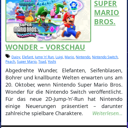
SUPER
MARIO
BROS.
WONDER – VORSCHAU
Daisy
,
Elefant
,
Jump ’n’ Run
,
Luigi
,
Mario
,
Nintendo
,
Nintendo Switch
,
Peach
,
Super Mario
,
Toad
,
Yoshi
Abgedrehte Wunder, Elefanten, Seifenblasen,
Bohrer und knallbunte Welten erwarten uns am
20. Oktober, wenn Nintendo Super Mario Bros.
Wonder für die Nintendo Switch veröffentlicht.
Für das neue 2D-Jump-’n’-Run hat Nintendo
einige Neuerungen präsentiert – darunter
zahlreiche spielbare Charaktere.
Weiterlesen…