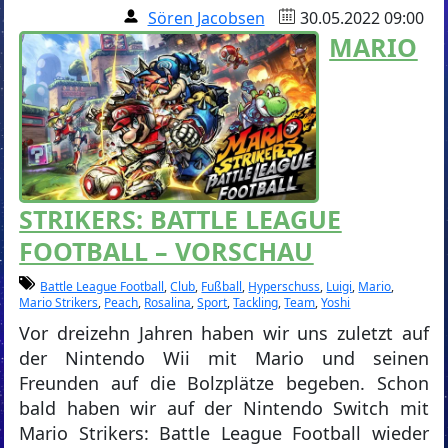
Sören Jacobsen
30.05.2022 09:00
MARIO
STRIKERS: BATTLE LEAGUE
FOOTBALL – VORSCHAU
Battle League Football
,
Club
,
Fußball
,
Hyperschuss
,
Luigi
,
Mario
,
Mario Strikers
,
Peach
,
Rosalina
,
Sport
,
Tackling
,
Team
,
Yoshi
Vor dreizehn Jahren haben wir uns zuletzt auf
der Nintendo Wii mit Mario und seinen
Freunden auf die Bolzplätze begeben. Schon
bald haben wir auf der Nintendo Switch mit
Mario Strikers: Battle League Football wieder