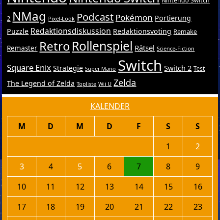
Nintendo Switch
NMag
Podcast
Pokémon
Portierung
2
Pixel-Look
Redaktionsdiskussion
Puzzle
Redaktionsvoting
Remake
Retro
Rollenspiel
Rätsel
Remaster
Science-Fiction
Switch
Square Enix
Switch 2
Strategie
Test
Super Mario
Zelda
The Legend of Zelda
Topliste
Wii U
KALENDER
M
D
M
D
F
S
S
1
2
3
4
5
6
7
8
9
10
11
12
13
14
15
16
17
18
19
20
21
22
23