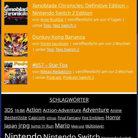
Xenoblade Chronicles: Definitive Edition –
Nintendo Switch 2 Edition
von
Arne Ruddat
|
veröffentlicht am vor 4 Tagen
|
unter
Test
,
Test Switch 2
Donkey Kong Bananza
von
Sören Jacobsen
|
veröffentlicht am vor 2 Wochen
|
unter
Test
,
Test Switch 2
#657 – Star Fox
von
NMag Redaktion
|
veröffentlicht am vor 2 Wochen
|
unter
Podcast
,
Podcast Switch 2
SCHLAGWÖRTER
Action
Adventure
3DS
Action-Adventure
16-Bit
Anime
Horror
Bestenliste
Capcom
Final Fantasy
Fire Emblem
eShop
jrpg
Mario
Japan
Jump ’n’ Run
Metroid
Multiplayer
Nintendo
Nintendo Switch