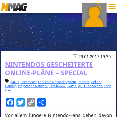
29.01.2017 19:30
NINTENDOS GESCHEITERTE
ONLINE-PLÄNE – SPECIAL
64DD
,
Dreamcast
,
Famicom Network System
,
Internet
,
Online-
Gaming
,
PlayStation Network
,
Satellaview
,
Switch
,
Wi-Fi Connection
,
Xbox
Live
Facebook
Twitter
Copy
Teilen
Link
Vor allem jüngere Nintendo-Fans gehen davon