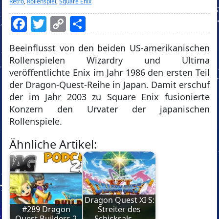
Retro
,
Rollenspiel
,
Square Enix
Facebook
Twitter
Copy
Teilen
Link
Beeinflusst von den beiden US-amerikanischen
Rollenspielen Wizardry und Ultima
veröffentlichte Enix im Jahr 1986 den ersten Teil
der Dragon-Quest-Reihe in Japan. Damit erschuf
der im Jahr 2003 zu Square Enix fusionierte
Konzern den Urvater der japanischen
Rollenspiele.
Ähnliche Artikel:
Dragon Quest XI S:
#289 Dragon
Streiter des
Quest Builders 2
Schicksals –…