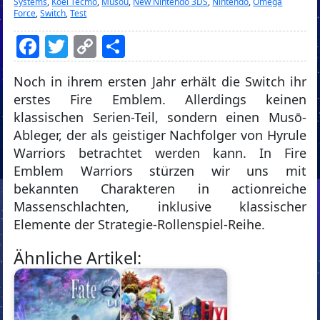
Systems
,
Koei Tecmo
,
Musou
,
New Nintendo 3DS
,
Nintendo
,
Omega
Force
,
Switch
,
Test
Facebook
Twitter
Copy
Teilen
Link
Noch in ihrem ersten Jahr erhält die Switch ihr
erstes Fire Emblem. Allerdings keinen
klassischen Serien-Teil, sondern einen Musō-
Ableger, der als geistiger Nachfolger von Hyrule
Warriors betrachtet werden kann. In Fire
Emblem Warriors stürzen wir uns mit
bekannten Charakteren in actionreiche
Massenschlachten, inklusive klassischer
Elemente der Strategie-Rollenspiel-Reihe.
Ähnliche Artikel: