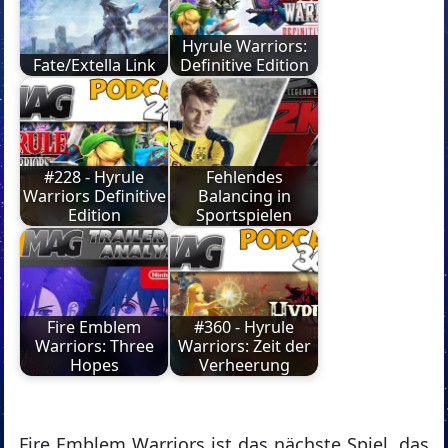
Hyrule Warriors:
Fate/Extella Link
Definitive Edition
#228 - Hyrule
Fehlendes
Warriors Definitive
Balancing in
Edition
Sportspielen
Fire Emblem
#360 - Hyrule
Warriors: Three
Warriors: Zeit der
Hopes
Verheerung
Fire Emblem Warriors ist das nächste Spiel, das