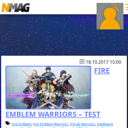
18.10.2017 15:00
FIRE
EMBLEM WARRIORS – TEST
Fire Emblem
,
Fire Emblem Warriors
,
Hyrule Warriors
,
Intelligent