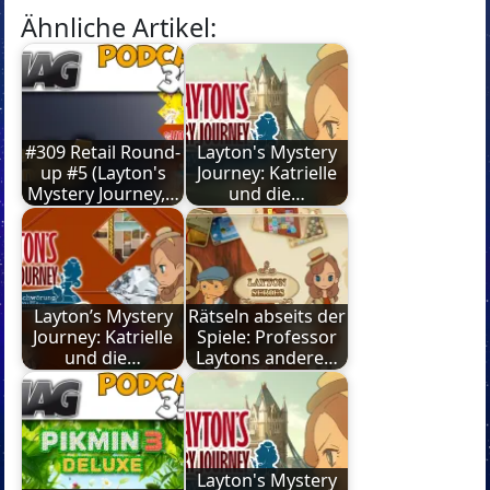
Ähnliche Artikel:
#309 Retail Round-
Layton's Mystery
up #5 (Layton's
Journey: Katrielle
Mystery Journey,…
und die…
Layton’s Mystery
Rätseln abseits der
Journey: Katrielle
Spiele: Professor
und die…
Laytons andere…
Layton's Mystery