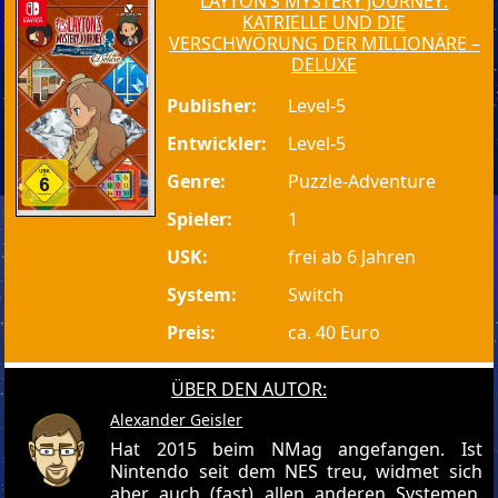
LAYTON’S MYSTERY JOURNEY:
KATRIELLE UND DIE
VERSCHWÖRUNG DER MILLIONÄRE –
DELUXE
Publisher:
Level-5
Entwickler:
Level-5
Genre:
Puzzle-Adventure
Spieler:
1
USK:
frei ab 6 Jahren
System:
Switch
Preis:
ca. 40 Euro
ÜBER DEN AUTOR:
Alexander Geisler
Hat 2015 beim NMag angefangen. Ist
Nintendo seit dem NES treu, widmet sich
aber auch (fast) allen anderen Systemen.