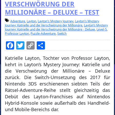
VERSCHWÖRUNG DER
MILLIONÄRE – DELUXE – TEST
Adventure
,
Layton
,
Layton's Mystery Journey
,
Layton's Mystery
Journey: Katrielle und die Verschwörung der Millionäre
,
Layton’s Mystery
Journey: Katrielle und die Verschwörung der Millionäre - Deluxe
,
Level-5
,
Professor Layton
,
Puzzle-Adventure
,
Switch
Facebook
Twitter
Copy
Teilen
Link
Katrielle Layton, Tochter von Professor Layton,
kehrt in Layton’s Mystery Journey: Katrielle und
die Verschwörung der Millionäre – Deluxe
zurück. Die Switch-Umsetzung des 2017 für
Nintendo 3DS erschienenen siebten Teils der
Rätsel-Adventure-Reihe stellt gleichzeitig das
Debüt des Layton-Franchises auf Nintendos
Hybrid-Konsole sowie außerhalb des Handheld-
und Mobile-Bereichs dar.