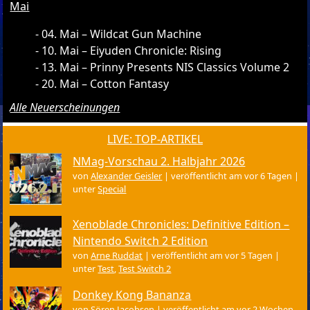
Mai
04. Mai – Wildcat Gun Machine
10. Mai – Eiyuden Chronicle: Rising
13. Mai – Prinny Presents NIS Classics Volume 2
20. Mai – Cotton Fantasy
Alle Neuerscheinungen
LIVE: TOP-ARTIKEL
NMag-Vorschau 2. Halbjahr 2026
von
Alexander Geisler
|
veröffentlicht am vor 6 Tagen
|
unter
Special
Xenoblade Chronicles: Definitive Edition –
Nintendo Switch 2 Edition
von
Arne Ruddat
|
veröffentlicht am vor 5 Tagen
|
unter
Test
,
Test Switch 2
Donkey Kong Bananza
von
Sören Jacobsen
|
veröffentlicht am vor 2 Wochen