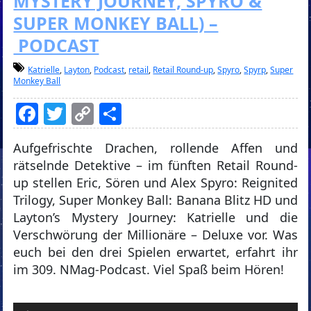
MYSTERY JOURNEY, SPYRO &
SUPER MONKEY BALL) –
PODCAST
Katrielle
,
Layton
,
Podcast
,
retail
,
Retail Round-up
,
Spyro
,
Spyrp
,
Super
Monkey Ball
Facebook
Twitter
Copy
Teilen
Link
Aufgefrischte Drachen, rollende Affen und
rätselnde Detektive – im fünften Retail Round-
up stellen Eric, Sören und Alex Spyro: Reignited
Trilogy, Super Monkey Ball: Banana Blitz HD und
Layton’s Mystery Journey: Katrielle und die
Verschwörung der Millionäre – Deluxe vor. Was
euch bei den drei Spielen erwartet, erfahrt ihr
im 309. NMag-Podcast. Viel Spaß beim Hören!