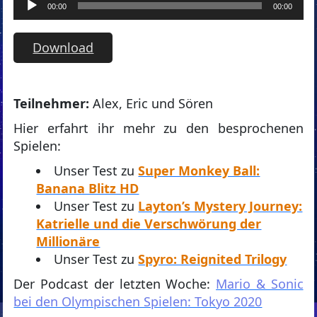
Audio-
00:00
00:00
Player
Download
Teilnehmer:
Alex, Eric und Sören
Hier erfahrt ihr mehr zu den besprochenen
Spielen:
Unser Test zu
Super Monkey Ball:
Banana Blitz HD
Unser Test zu
Layton’s Mystery Journey:
Katrielle und die Verschwörung der
Millionäre
Unser Test zu
Spyro: Reignited Trilogy
Der Podcast der letzten Woche:
Mario & Sonic
bei den Olympischen Spielen: Tokyo 2020