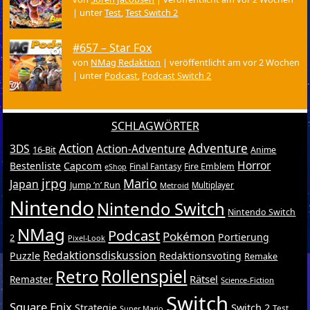
|
unter
Test
,
Test Switch 2
#657 – Star Fox
von
NMag Redaktion
|
veröffentlicht am vor 2 Wochen
|
unter
Podcast
,
Podcast Switch 2
SCHLAGWÖRTER
Action
Adventure
3DS
Action-Adventure
16-Bit
Anime
Horror
Bestenliste
Capcom
Final Fantasy
Fire Emblem
eShop
jrpg
Mario
Japan
Jump ’n’ Run
Metroid
Multiplayer
Nintendo
Nintendo Switch
Nintendo Switch
NMag
Podcast
Pokémon
Portierung
2
Pixel-Look
Redaktionsdiskussion
Puzzle
Redaktionsvoting
Remake
Retro
Rollenspiel
Rätsel
Remaster
Science-Fiction
Switch
Square Enix
Switch 2
Strategie
Test
Super Mario