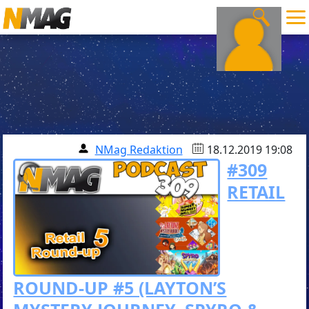
NMag Redaktion
18.12.2019 19:08
#309
RETAIL
ROUND-UP #5 (LAYTON’S