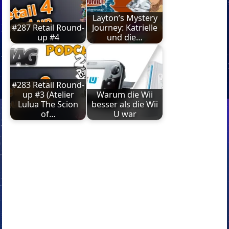
Layton’s Mystery
#287 Retail Round-
Journey: Katrielle
up #4
und die…
#283 Retail Round-
up #3 (Atelier
Warum die Wii
Lulua The Scion
besser als die Wii
of…
U war