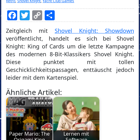
Retro
,
Shovel Knight
,
Yacht Club Games
Facebook
Twitter
Copy
Teilen
Link
Zeitgleich mit
Shovel Knight: Showdown
veröffentlicht, handelt es sich bei Shovel
Knight: King of Cards um die letzte Kampagne
des modernen 8-Bit-Klassikers Shovel Knight.
Diese punktet mit tollen
Geschicklichkeitspassagen, enttäuscht jedoch
leider mit dem Kartenspiel.
Ähnliche Artikel:
Paper Mario: The
Lernen mit
Origami King
Software