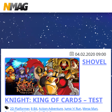
04.02.2020 09:00
SHOVEL
KNIGHT: KING OF CARDS – TEST
2D Platformer
,
8-Bit
,
Action-Adventure
,
Jump ’n’ Run
,
Mega Man
,