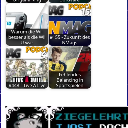
Warum die Wii
besser als die Wii
#155 - Zukunft des
U war
NMags
Fehlendes
Balancing in
#448 – Live A Live
Sportspielen