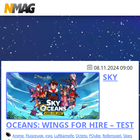
08.11.2024 09:00
SKY
OCEANS: WINGS FOR HIRE – TEST
Anime
,
Flugzeuge
,
jrpg
,
Luftkämpfe
,
Octeto
,
PQube
,
Rollenspiel
,
Skies