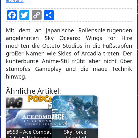
of Arcadia
Facebook
Twitter
Copy
Teilen
Link
Mit dem an japanische Rollenspieltugenden
angelehnten Sky Oceans: Wings for Hire
möchten die Octeto Studios in die Fußstapfen
großer Namen wie Skies of Arcadia treten. Der
kunterbunte Anime-Stil trübt aber nicht über
stumpfes Gameplay und die maue Technik
hinweg.
Ähnliche Artikel:
#553 – Ace Combat
Sky Force
7: Skies Unknown
Reloaded