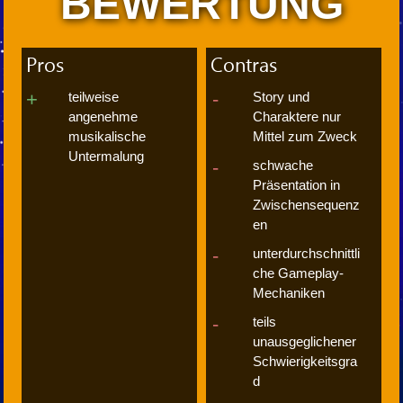
BEWERTUNG
Pros
Contras
teilweise
Story und
angenehme
Charaktere nur
musikalische
Mittel zum Zweck
Untermalung
schwache
Präsentation in
Zwischensequenz
en
unterdurchschnittli
che Gameplay-
Mechaniken
teils
unausgeglichener
Schwierigkeitsgra
d