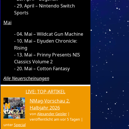
29. April – Nintendo Switch
Sports
Mai
04. Mai – Wildcat Gun Machine
10. Mai – Eiyuden Chronicle:
Rising
13. Mai – Prinny Presents NIS
Classics Volume 2
20. Mai – Cotton Fantasy
Alle Neuerscheinungen
LIVE: TOP-ARTIKEL
NMag-Vorschau 2.
Halbjahr 2026
von
Alexander Geisler
|
veröffentlicht am vor 5 Tagen
|
unter
Special