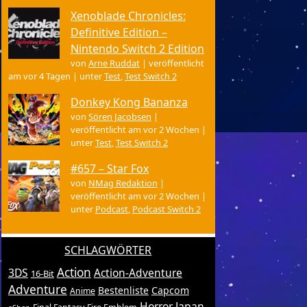
Xenoblade Chronicles:
Definitive Edition –
Nintendo Switch 2 Edition
von
Arne Ruddat
|
veröffentlicht
am vor 4 Tagen
|
unter
Test
,
Test Switch 2
Donkey Kong Bananza
von
Sören Jacobsen
|
veröffentlicht am vor 2 Wochen
|
unter
Test
,
Test Switch 2
#657 – Star Fox
von
NMag Redaktion
|
veröffentlicht am vor 2 Wochen
|
unter
Podcast
,
Podcast Switch 2
SCHLAGWÖRTER
Action
3DS
Action-Adventure
16-Bit
Adventure
Bestenliste
Capcom
Anime
Horror
Japan