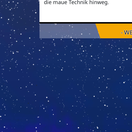
die maue Technik hinweg.
- W