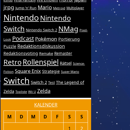
Final Fantasy
Fire Emblem
eShop
jrpg
Mario
Jump ’n’ Run
Metroid
Multiplayer
Nintendo
Nintendo
Switch
NMag
Nintendo Switch 2
Pixel-
Podcast
Pokémon
Portierung
Look
Redaktionsdiskussion
Puzzle
Redaktionsvoting
Remake
Remaster
Retro
Rollenspiel
Rätsel
Science-
Square Enix
Strategie
Fiction
Super Mario
Switch
Switch 2
The Legend of
Test
Zelda
Zelda
Topliste
Wii U
KALENDER
M
D
M
D
F
S
S
1
2