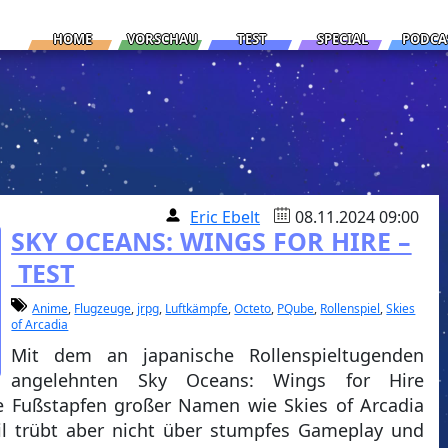
HOME
VORSCHAU
TEST
SPECIAL
PODCA
Eric Ebelt
08.11.2024 09:00
SKY OCEANS: WINGS FOR HIRE –
TEST
Anime
,
Flugzeuge
,
jrpg
,
Luftkämpfe
,
Octeto
,
PQube
,
Rollenspiel
,
Skies
of Arcadia
Mit dem an japanische Rollenspieltugenden
angelehnten Sky Oceans: Wings for Hire
e Fußstapfen großer Namen wie Skies of Arcadia
il trübt aber nicht über stumpfes Gameplay und