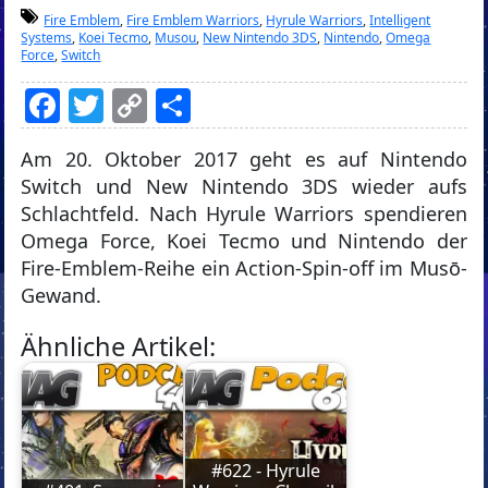
Fire Emblem
,
Fire Emblem Warriors
,
Hyrule Warriors
,
Intelligent
Systems
,
Koei Tecmo
,
Musou
,
New Nintendo 3DS
,
Nintendo
,
Omega
Force
,
Switch
Facebook
Twitter
Copy
Teilen
Link
Am 20. Oktober 2017 geht es auf Nintendo
Switch und New Nintendo 3DS wieder aufs
Schlachtfeld. Nach Hyrule Warriors spendieren
Omega Force, Koei Tecmo und Nintendo der
Fire-Emblem-Reihe ein Action-Spin-off im Musō-
Gewand.
Ähnliche Artikel:
#622 - Hyrule