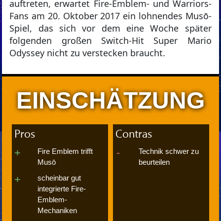
auftreten, erwartet Fire-Emblem- und Warriors-
Fans am 20. Oktober 2017 ein lohnendes Musō-
Spiel, das sich vor dem eine Woche später
folgenden großen Switch-Hit Super Mario
Odyssey nicht zu verstecken braucht.
EINSCHÄTZUNG
Pros
Contras
Fire Emblem trifft
Technik schwer zu
Musō
beurteilen
scheinbar gut
integrierte Fire-
Emblem-
Mechaniken