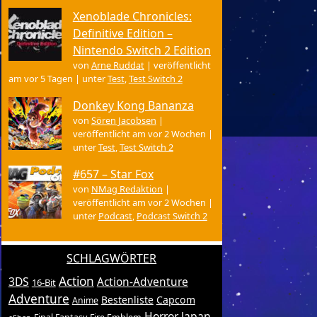
Xenoblade Chronicles:
Definitive Edition –
Nintendo Switch 2 Edition
von
Arne Ruddat
|
veröffentlicht
am vor 5 Tagen
|
unter
Test
,
Test Switch 2
Donkey Kong Bananza
von
Sören Jacobsen
|
veröffentlicht am vor 2 Wochen
|
unter
Test
,
Test Switch 2
#657 – Star Fox
von
NMag Redaktion
|
veröffentlicht am vor 2 Wochen
|
unter
Podcast
,
Podcast Switch 2
SCHLAGWÖRTER
Action
3DS
Action-Adventure
16-Bit
Adventure
Bestenliste
Capcom
Anime
Horror
Japan