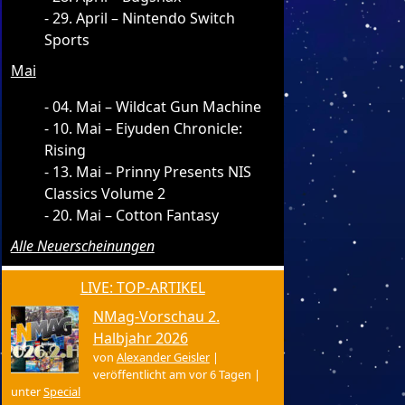
29. April – Nintendo Switch
Sports
Mai
04. Mai – Wildcat Gun Machine
10. Mai – Eiyuden Chronicle:
Rising
13. Mai – Prinny Presents NIS
Classics Volume 2
20. Mai – Cotton Fantasy
Alle Neuerscheinungen
LIVE: TOP-ARTIKEL
NMag-Vorschau 2.
Halbjahr 2026
von
Alexander Geisler
|
veröffentlicht am vor 6 Tagen
|
unter
Special