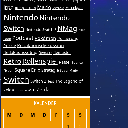
Final Fantasy
Fire Emblem
eShop
jrpg
Mario
Jump ’n’ Run
Metroid
Multiplayer
Nintendo
Nintendo
Switch
NMag
Nintendo Switch 2
Pixel-
Podcast
Pokémon
Portierung
Look
Redaktionsdiskussion
Puzzle
Redaktionsvoting
Remake
Remaster
Retro
Rollenspiel
Rätsel
Science-
Square Enix
Strategie
Fiction
Super Mario
Switch
Switch 2
The Legend of
Test
Zelda
Zelda
Topliste
Wii U
KALENDER
M
D
M
D
F
S
S
1
2