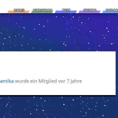
HOME
VORSCHAU
TEST
SPECIAL
PODCA
Kamika
wurde ein Mitglied
vor 7 Jahre