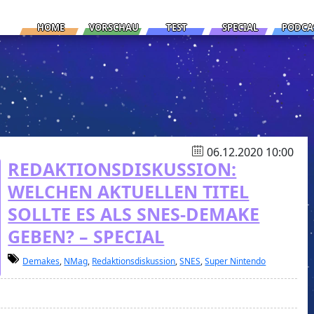
HOME
VORSCHAU
TEST
SPECIAL
PODCA
06.12.2020 10:00
REDAKTIONSDISKUSSION:
WELCHEN AKTUELLEN TITEL
SOLLTE ES ALS SNES-DEMAKE
GEBEN? – SPECIAL
Demakes
,
NMag
,
Redaktionsdiskussion
,
SNES
,
Super Nintendo