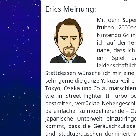
Erics Meinung:
Mit dem Super
frühen 2000er
Nintendo 64 in
ich auf der 16
nahe, dass ic
ein Spiel d
leidenschaftl
Stattdessen wünsche ich mir eine 
sehr gerne die ganze Yakuza-Reihe
Tōkyō, Ōsaka und Co zu marschier
wie in Street Fighter II Turbo 
bestreiten, verrückte Nebengesch
da einfacher zu modellierende – G
japanische Unterwelt einzudrin
kommt, dass die Geräuschkulisse
und Stadtgeräuschen dominiert 