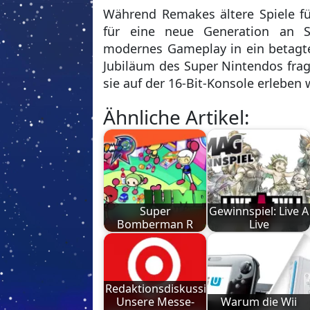
Link
Während Remakes ältere Spiele f
für eine neue Generation an S
modernes Gameplay in ein betagte
Jubiläum des Super Nintendos frag
sie auf der 16-Bit-Konsole erleben 
Ähnliche Artikel:
Super
Gewinnspiel: Live A
Bomberman R
Live
Redaktionsdiskussion:
Unsere Messe-
Warum die Wii