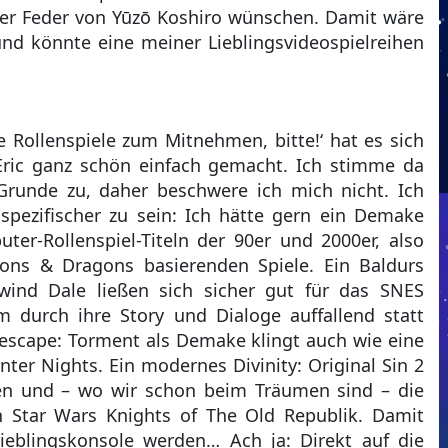
der Feder von Yūzō Koshiro wünschen. Damit wäre
und könnte eine meiner Lieblingsvideospielreihen
le Rollenspiele zum Mitnehmen, bitte!‘ hat es sich
Eric ganz schön einfach gemacht. Ich stimme da
 Grunde zu, daher beschwere ich mich nicht. Ich
spezifischer zu sein: Ich hätte gern ein Demake
er-Rollenspiel-Titeln der 90er und 2000er, also
ons & Dragons basierenden Spiele. Ein Baldurs
wind Dale ließen sich sicher gut für das SNES
m durch ihre Story und Dialoge auffallend statt
escape: Torment als Demake klingt auch wie eine
ter Nights. Ein modernes Divinity: Original Sin 2
zen und – wo wir schon beim Träumen sind – die
n Star Wars Knights of The Old Republik. Damit
eblingskonsole werden… Ach ja: Direkt auf die