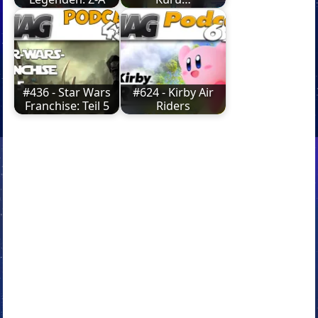
#436 - Star Wars
#624 - Kirby Air
Franchise: Teil 5
Riders