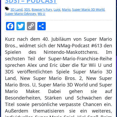
3DS) – PODCAST
3D Land
,
3DS
,
Bowser's Fury
,
Luigi
,
Mario
,
Super Mario 3D World
,
Super Mario Odyssey
,
Wii U
Facebook
Twitter
Copy
Teilen
Link
Kurz nach dem 40. Jubiläum von Super Mario
Bros., widmet sich der NMag-Podcast #613 den
Spielen des Nintendo-Maskottchens. Im
sechsten Teil der Super-Mario-Franchise-Reihe
sprechen Alex und Eric über die für Wii U und
3DS veröffentlichten Spiele Super Mario 3D
Land, New Super Mario Bros. 2, New Super
Mario Bros. U, Super Mario 3D World und Super
Mario Maker. Dabei gehen sie auf
Besonderheiten, Stärken und Schwächen der
Titel sowie persönliche verpasste Chancen ein.
Außerdem thematisieren sie ein weiteres,