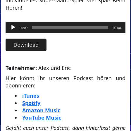
individuelles Super-Mario-Spiel. Viel Spaß Beim
Hören!
Audio-
00:00
00:00
Player
Download
Teilnehmer:
Alex und Eric
Hier könnt ihr unseren Podcast hören und
abonnieren:
iTunes
Spotify
Amazon Music
YouTube Music
Gefällt euch unser Podcast, dann hinterlasst gerne