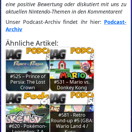
eine positive Bewertung oder diskutiert mit uns zu
aktuellen Nintendo-Themen in den Kommentaren!
Unser Podcast-Archiv findet ihr hier:
Podcast-
Archiv
Ähnliche Artikel:
#525 – Prince of
Persia: The Lost
#531 – Mario vs.
Crown
Donkey Kong
#581 - Retro
Round-up #5 (GBA:
#620 - Pokémon-
Wario Land 4 /
Legenden: Z-A
Kuru…