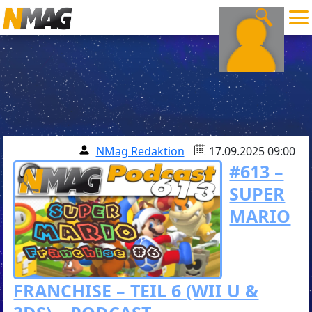
NMag Redaktion
17.09.2025 09:00
#613 –
SUPER
MARIO
FRANCHISE – TEIL 6 (WII U &