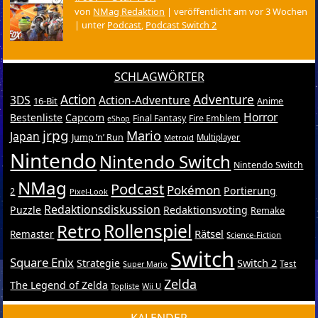
von
NMag Redaktion
|
veröffentlicht am vor 3 Wochen
|
unter
Podcast
,
Podcast Switch 2
SCHLAGWÖRTER
Action
Adventure
3DS
Action-Adventure
16-Bit
Anime
Horror
Bestenliste
Capcom
Final Fantasy
Fire Emblem
eShop
jrpg
Mario
Japan
Jump ’n’ Run
Metroid
Multiplayer
Nintendo
Nintendo Switch
Nintendo Switch
NMag
Podcast
Pokémon
Portierung
2
Pixel-Look
Redaktionsdiskussion
Puzzle
Redaktionsvoting
Remake
Retro
Rollenspiel
Rätsel
Remaster
Science-Fiction
Switch
Square Enix
Switch 2
Strategie
Test
Super Mario
Zelda
The Legend of Zelda
Topliste
Wii U