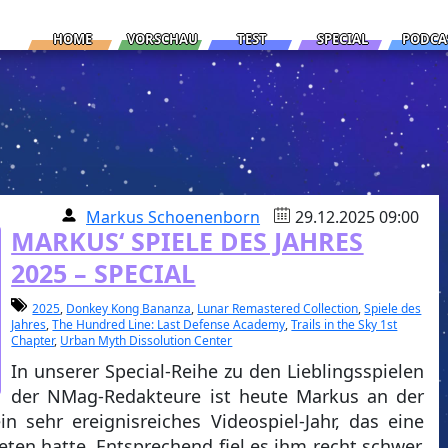
HOME
VORSCHAU
TEST
SPECIAL
PODCA
Markus Schoenenborn
29.12.2025 09:00
MARKUS‘ SPIELE DES JAHRES
2025 – SPECIAL
2025
,
Donkey Kong Bananza
,
Lunar Remastered Collection
,
Spiele des
Jahres
,
The Hundred Line: Last Defense Academy
,
Trails in the Sky 1st
Chapter
,
Urban Myth Dissolution Center
In unserer Special-Reihe zu den Lieblingsspielen
der NMag-Redakteure ist heute Markus an der
n sehr ereignisreiches Videospiel-Jahr, das eine
eten hatte. Entsprechend fiel es ihm recht schwer,