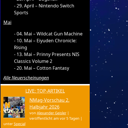
29. April – Nintendo Switch
Sports
Mai
04. Mai – Wildcat Gun Machine
10. Mai – Eiyuden Chronicle:
Rising
13. Mai – Prinny Presents NIS
Classics Volume 2
20. Mai – Cotton Fantasy
Alle Neuerscheinungen
LIVE: TOP-ARTIKEL
NMag-Vorschau 2.
Halbjahr 2026
von
Alexander Geisler
|
veröffentlicht am vor 5 Tagen
|
unter
Special