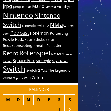
Final Fantasy
Fire Emblem
eShop
jrpg
Mario
Jump ’n’ Run
Metroid
Multiplayer
Nintendo
Nintendo
Switch
NMag
Nintendo Switch 2
Pixel-
Podcast
Pokémon
Portierung
Look
Redaktionsdiskussion
Puzzle
Redaktionsvoting
Remake
Remaster
Retro
Rollenspiel
Rätsel
Science-
Square Enix
Strategie
Fiction
Super Mario
Switch
Switch 2
The Legend of
Test
Zelda
Zelda
Topliste
Wii U
KALENDER
M
D
M
D
F
S
S
1
2