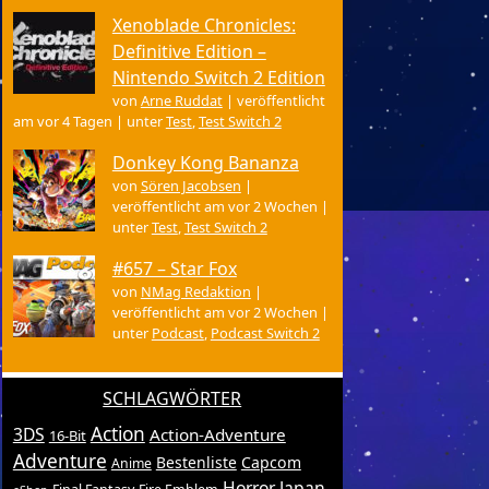
Xenoblade Chronicles:
Definitive Edition –
Nintendo Switch 2 Edition
von
Arne Ruddat
|
veröffentlicht
am vor 4 Tagen
|
unter
Test
,
Test Switch 2
Donkey Kong Bananza
von
Sören Jacobsen
|
veröffentlicht am vor 2 Wochen
|
unter
Test
,
Test Switch 2
#657 – Star Fox
von
NMag Redaktion
|
veröffentlicht am vor 2 Wochen
|
unter
Podcast
,
Podcast Switch 2
SCHLAGWÖRTER
Action
3DS
Action-Adventure
16-Bit
Adventure
Bestenliste
Capcom
Anime
Horror
Japan